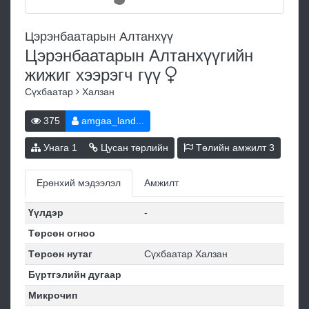
Цэрэнбаатарын Алтанхүү
Цэрэнбаатарын Алтанхүүгийн
жижиг хээрэгч
гүү
Сүхбаатар
Халзан
375
amgaa_land...
Унага
1
Цусан төрлийн
Төлийн амжилт
3
Ерөнхий мэдээлэл
Амжилт
Үүлдэр
-
Төрсөн огноо
Төрсөн нутаг
Сүхбаатар Халзан
Бүртгэлийн дугаар
Микрочип