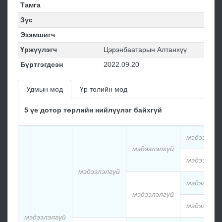
Тамга
Зүс
Эзэмшигч
Үржүүлэгч
Цэрэнбаатарын Алтанхүү
Бүртгэгдсэн
2022.09.20
Удмын мод
Үр төлийн мод
5 үе дотор төрлийн нийлүүлэг байхгүй
мэдээлэлг
мэдээлэлгүй
мэдээлэлг
мэдээлэлгүй
мэдээлэлг
мэдээлэлгүй
мэдээлэлг
мэдээлэлгүй