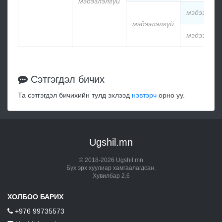
мэдээлэлгүй
мэдээлэлг
мэдээлэлгүй
мэдээлэлг
Сэтгэгдэл бичих
Та сэтгэгдэл бичихийн тулд эхлээд
нэвтэрч
орно уу.
Ugshil.mn
© 2018-2026 Ugshil.mn
Бүх эрх хуулиар хамгаалагдсан.
Хувилбар 2.6
ХОЛБОО БАРИХ
+976 99735573