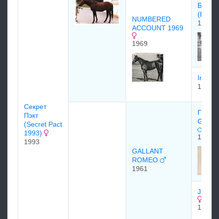
Бакпа
(Buckp
NUMBERED
1963
ACCOUNT 1969
1969
Intrig
1964
Ceкрeт
Гэллэ
Пэкт
GALL
(Secret Pact
1993)
1954
1993
GALLANT
ROMEO
1961
JULIE
1948