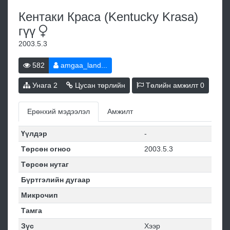
Кентаки Краса (Kentucky Krasa)
гүү
2003.5.3
582
amgaa_land...
Унага
2
Цусан төрлийн
Төлийн амжилт
0
Ерөнхий мэдээлэл
Амжилт
Үүлдэр
-
Төрсөн огноо
2003.5.3
Төрсөн нутаг
Бүртгэлийн дугаар
Микрочип
Тамга
Зүс
Хээр