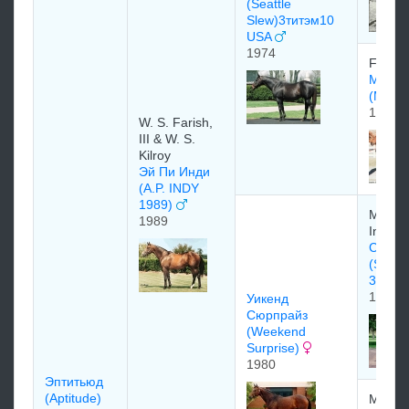
(Seattle
Slew)3титэм10
USA
1974
Fiege-
Май Ч
(My C
1969
W. S. Farish,
III & W. S.
Kilroy
Эй Пи Инди
(A.P. INDY
1989)
Meado
1989
Inc
Секре
(Secret
3титэ
1970
Уикенд
Сюрпрайз
(Weekend
Surprise)
1980
Эптитьюд
(Aptitude)
Mrs. G