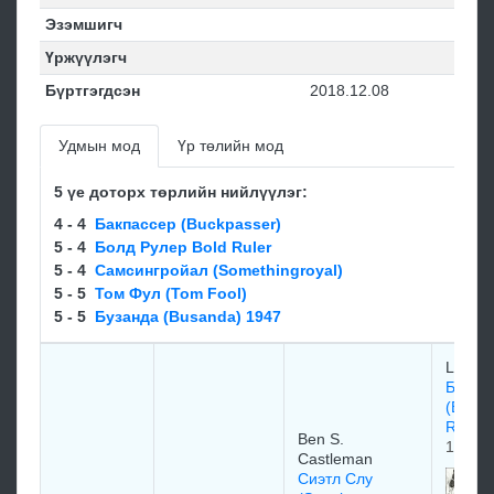
Эзэмшигч
Үржүүлэгч
Бүртгэгдсэн
2018.12.08
Удмын мод
Үр төлийн мод
5 үе доторх төрлийн нийлүүлэг:
4 - 4
Бакпассер (Buckpasser)
5 - 4
Болд Рулер Bold Ruler
5 - 4
Самсингрoйал (Somethingroyal)
5 - 5
Том Фул (Tom Fool)
5 - 5
Бузанда (Busanda) 1947
Leon 
Болд 
(Bold
Reaso
Ben S.
1968
Castleman
Сиэтл Слу