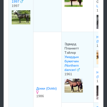
1997
Getty I
1997
LASSI
1974
Неарк
(Nearc
Эдваpд
1954
Планкетт
Тэйлop
Умардын
бүжигчин
/Northern
dancer/
Натал
1961
(Nata
1957
Докки (Dokki)
1986