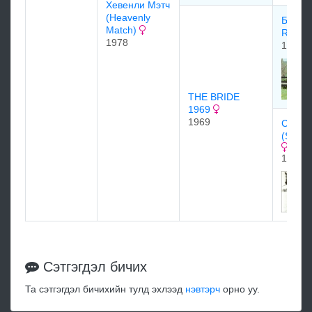
Хeвeнли Mэтч
(Heavenly
Болд Р
Match)
Ruler
1978
1954
THE BRIDE
1969
1969
Самси
(Somet
1952
Сэтгэгдэл бичих
Та сэтгэгдэл бичихийн тулд эхлээд
нэвтэрч
орно уу.