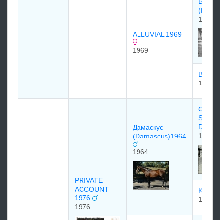
Бакпа
(Buckp
1963
ALLUVIAL 1969
1969
BAYOU
1954
Сорд 
SWOR
DANC
Дамаскус
1956
(Damascus)1964
1964
PRIVATE
ACCOUNT
Keral
1976
1958
1976