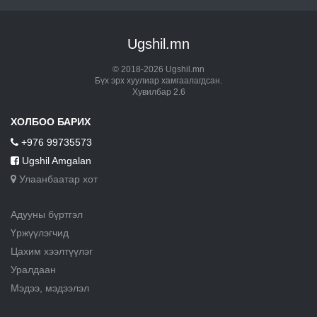
Ugshil.mn
© 2018-2026 Ugshil.mn
Бүх эрх хуулиар хамгаалагдсан.
Хувилбар 2.6
ХОЛБОО БАРИХ
+976 99735573
Ugshil Amgalan
Улаанбаатар хот
Адууны бүртгэл
Үржүүлэгчид
Цахим хээлтүүлэг
Уралдаан
Мэдээ, мэдээлэл