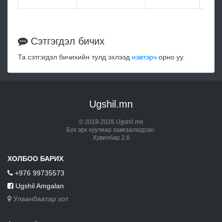
Сэтгэгдэл бичих
Та сэтгэгдэл бичихийн тулд эхлээд
нэвтэрч
орно уу.
Ugshil.mn
© 2018-2026 Ugshil.mn
Бүх эрх хуулиар хамгаалагдсан.
Хувилбар 2.6
ХОЛБОО БАРИХ
+976 99735573
Ugshil Amgalan
Улаанбаатар хот