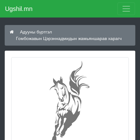
Ugshil.mn
Адууны бүртгэл
Гомбожавын Цэрэннадмидын жамьяншарав харагч