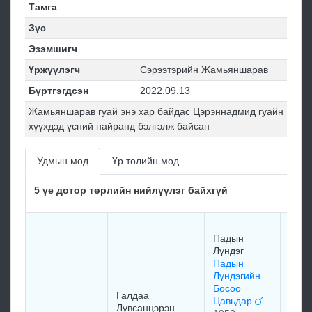
Тамга
Зүс
Эзэмшигч
Үржүүлэгч
Сэрээтэрийн Жамьяншарав
Бүртгэгдсэн
2022.09.13
Жамьяншарав гуай энэ хар байдас Цэрэннадмид гуайн
хүүхдэд үсний найранд бэлгэлж байсан
Удмын мод
Үр төлийн мод
5 үе дотор төрлийн нийлүүлэг байхгүй
Нара
Падын
монх
Лүндэг
ХАлт
Падын
Пад
Лүндэгийн
Лүнд
Босоо
мойн
Галдаа
Цавьдар
хүрэ
Лувсанцэрэн