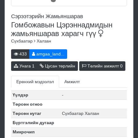
Сэрээтэрийн Жамьяншарав
Гомбожавын Цэрэннадмидын
жамьяншарав харагч
гүү
Сүхбаатар
Халзан
433
amgaa_land...
Унага
1
Цусан төрлийн
Төлийн амжилт
0
Ерөнхий мэдээлэл
Амжилт
Үүлдэр
-
Төрсөн огноо
Төрсөн нутаг
Сүхбаатар Халзан
Бүртгэлийн дугаар
Микрочип