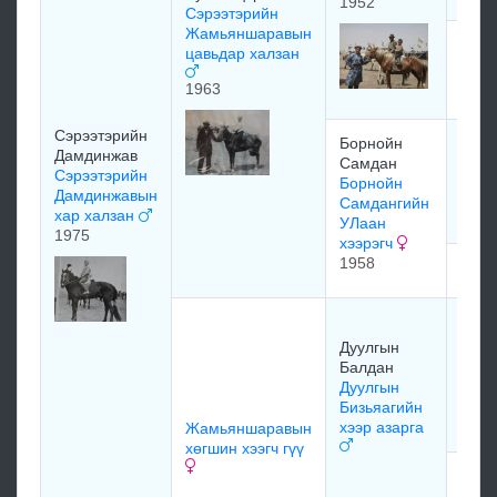
1952
Сэрээтэрийн
Жамьяншаравын
Пад
цавьдар халзан
Лүнд
хүрэ
1963
Сэрээтэрийн
Борнойн
Борн
Дамдинжав
Самдан
Самд
Сэрээтэрийн
Борнойн
их х
Дамдинжавын
Самдангийн
1946
хар халзан
УЛаан
1975
хээрэгч
1958
мэдэ
Дуул
Балд
Дуулгын
Дуул
Балдан
Балд
Дуулгын
хөгш
Бизьяагийн
хээр азарга
Жамьяншаравын
хөгшин хээгч гүү
мэдэ