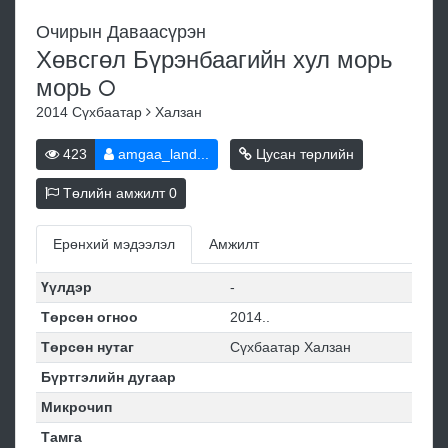
Очирын Даваасүрэн
Хөвсгөл Бүрэнбаагийн хул морь
морь
2014
Сүхбаатар
Халзан
423
amgaa_land...
Цусан төрлийн
Төлийн амжилт
0
Ерөнхий мэдээлэл
Амжилт
Үүлдэр
-
Төрсөн огноо
2014..
Төрсөн нутаг
Сүхбаатар Халзан
Бүртгэлийн дугаар
Микрочип
Тамга