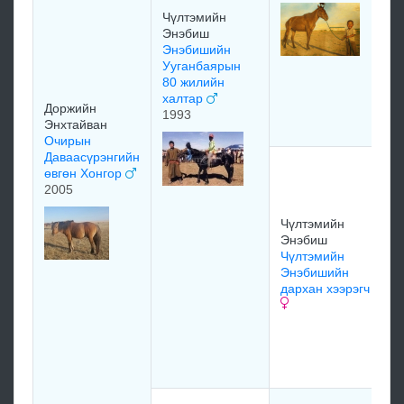
Чүлтэмийн
Энэбиш
Энэбишийн
Ууганбаярын
80 жилийн
халтар
Доржийн
1993
Энхтайван
Очирын
Даваасүрэнгийн
өвгөн Хонгор
2005
Чүлтэмийн
Энэбиш
Чүлтэмийн
Энэбишийн
дархан хээрэгч