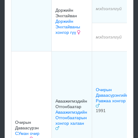
мэдээлэлгүй
Доржийн
Энхтайван
Доржийн
Энхтайваны
хонгор гүү
мэдээлэлгүй
Очирын
Даваасүрэнгийн
Равжаа хонгор
Аваажигмэдийн
Отгонбаатар
1991
Аваажигмэдийн
Отгонбаатарын
Очирын
хонгор халзан
Даваасүрэн
СУман очир