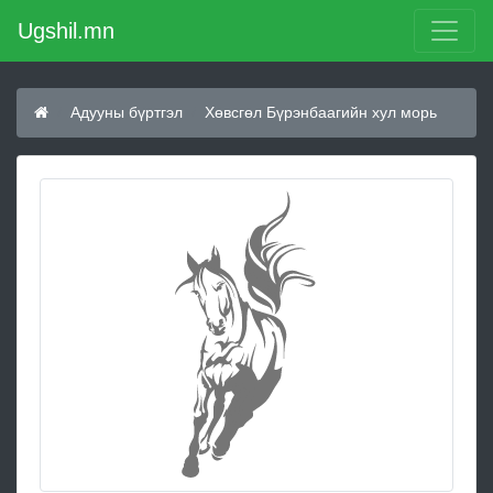
Ugshil.mn
Адууны бүртгэл
Хөвсгөл Бүрэнбаагийн хул морь