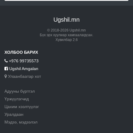
Ugshil.mn
© 2018-2026 Ugshil.mn
Бүх эрх хуулиар хамгаалагдсан.
Хувилбар 2.6
ХОЛБОО БАРИХ
+976 99735573
Ugshil Amgalan
Улаанбаатар хот
Адууны бүртгэл
Үржүүлэгчид
Цахим хээлтүүлэг
Уралдаан
Мэдээ, мэдээлэл