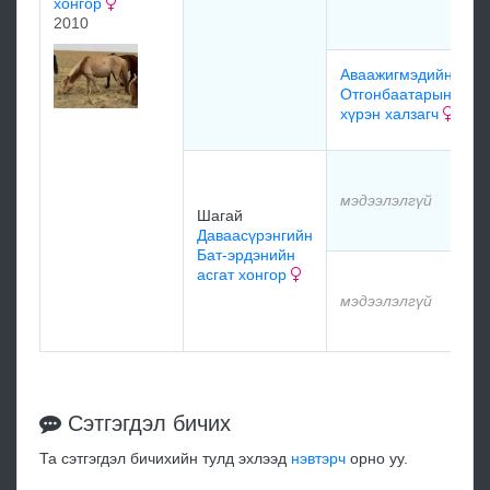
хонгор
2010
Аваажигмэдийн
Отгонбаатарын
хүрэн халзагч
мэдээлэлгүй
Шагай
Даваасүрэнгийн
Бат-эрдэнийн
асгат хонгор
мэдээлэлгүй
Сэтгэгдэл бичих
Та сэтгэгдэл бичихийн тулд эхлээд
нэвтэрч
орно уу.