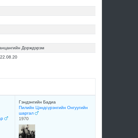
анцангийн Дорждэрэм
22.08.20
Гэндэнгийн Бадиа
Пилийн Цэндсүрэнгийн Онгуугийн
шаргал
ар
1970