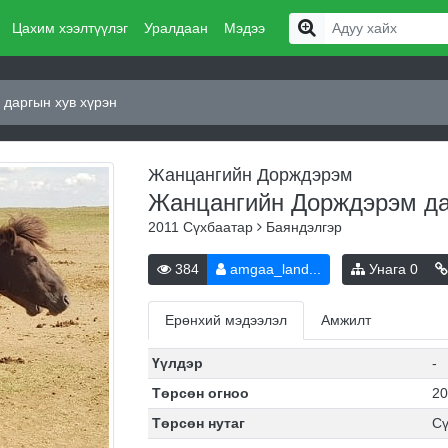
Цахим хээлтүүлэг
Уралдаан
Мэдээ
даргын хув хүрэн
Жанцангийн Дорждэрэм
Жанцангийн Дорждэрэм да
2011
Сүхбаатар
Баяндэлгэр
384
amgaa_land...
Унага
0
Ерөнхий мэдээлэл
Амжилт
Үүлдэр
-
Төрсөн огноо
20
Төрсөн нутаг
Сү