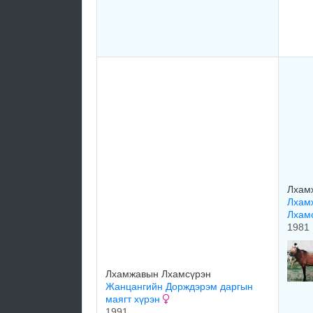
Лхам
Лхам
Лхам
1981
Лхамжавын Лхамсүрэн
Жанцангийн Дорждэрэм даргын
маягт хүрэн
1991