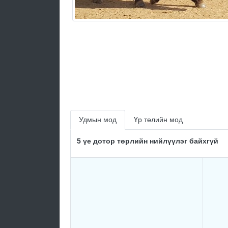
Удмын мод
Үр төлийн мод
5 үе дотор төрлийн нийлүүлэг байхгүй