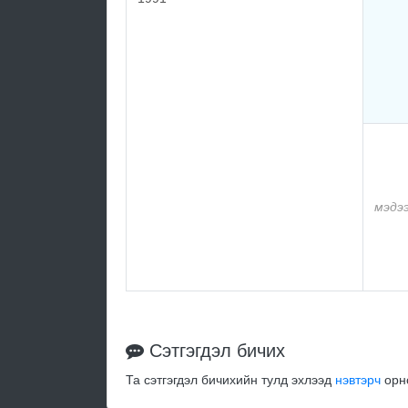
мэдэ
Сэтгэгдэл бичих
Та сэтгэгдэл бичихийн тулд эхлээд
нэвтэрч
орно