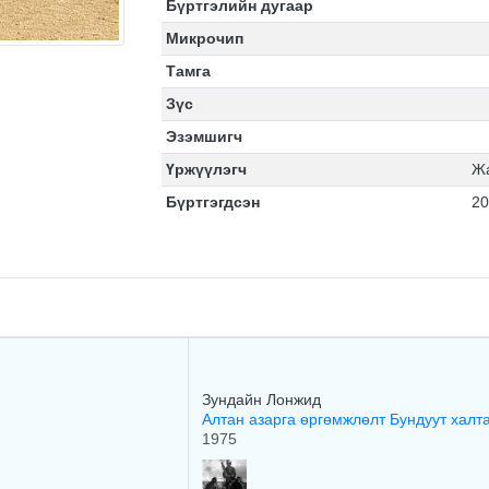
Бүртгэлийн дугаар
Микрочип
Тамга
Зүс
Эзэмшигч
Үржүүлэгч
Ж
Бүртгэгдсэн
20
Зундайн Лонжид
Алтан азарга өргөмжлөлт Бундуут халт
1975