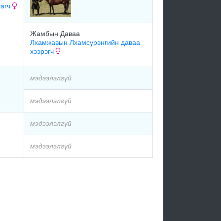
тагч
Жамбын Даваа
Лхамжавын Лхамсүрэнгийн даваа
хээрэгч
мэдээлэлгүй
мэдээлэлгүй
мэдээлэлгүй
мэдээлэлгүй