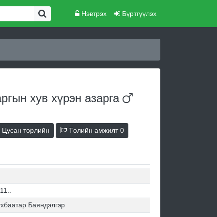
Нэвтрэх
Бүртгүүлэх
ргын хув хүрэн
азарга
Цусан төрлийн
Төлийн амжилт
0
11..
хбаатар Баяндэлгэр