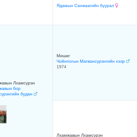
Ядамын Санжаагийн буурал
Мишиг
Чойнпогын Магвансүрэнгийн хээр
1974
жавын Лхамсүрэн
жавын бор
сүрэнгийн будан
Лхамжавын Лхамсүрэн