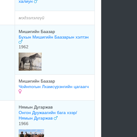
халиун
мэдээлэлгүй
Мишигийн Баазар
Бухын Мишигийн Баазарын хэлтэн
1962
Мишигийн Баазар
Чойнпогын Лхамсүрэнгийн цагаагч
Нямын Дугаржав
Онгон Дуужаагийн бага хээр/
Нямын Дугаржав
1966