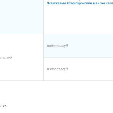
Лхамжавын Лхамсүрэнгийн мөнгөн хал
мэдээлэлгүй
элэлгүй
мэдээлэлгүй
 уу.