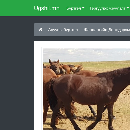
Ugshil.mn
Бүртгэл
Тэргүүлэх үзүүлэлт
Адууны бүртгэл
Жанцангийн Дорждэрэм 