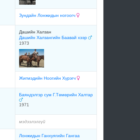
Зундайн Лонжидын ногоогч
Дашийн Халзан
Дашийн Халзангийн Баавай хээр
1973
Жигмэдийн Ноогийн Хүрэгч
Баяндэлгэр сум Г.Төмөрийн Халтар
1971
мэдээлэлгүй
Лонжидын Ганхуягийн Гангаа