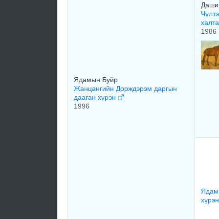
Даши
Чүлт
халт
1986
Ядамын Буйр
Жанцангийн Дорждэрэм даргын
дааган хүрэн
1996
Ядам
хүрэ