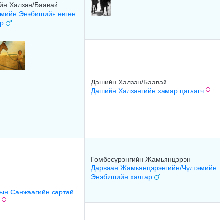
йн Халзан/Баавай
эмийн Энэбишийн өвгөн
ар
Дашийн Халзан/Баавай
Дашийн Халзангийн хамар цагаагч
Гомбосүрэнгийн Жамьянцэрэн
Дарваан Жамьянцэрэнгийн/Чүлтэмийн
Энэбишийн халтар
ын Санжаагийн сартай
н