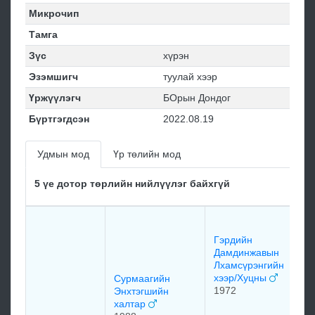
Микрочип
Тамга
Зүс
хүрэн
Эзэмшигч
туулай хээр
Үржүүлэгч
БОрын Дондог
Бүртгэгдсэн
2022.08.19
Удмын мод
Үр төлийн мод
5 үе дотор төрлийн нийлүүлэг байхгүй
Б
Т
Гэрдийн
их
Дамдинжавын
1
Лхамсүрэнгийн
хээр/Хуцны
Сурмаагийн
1972
Энхтэгшийн
Ү
халтар
хү