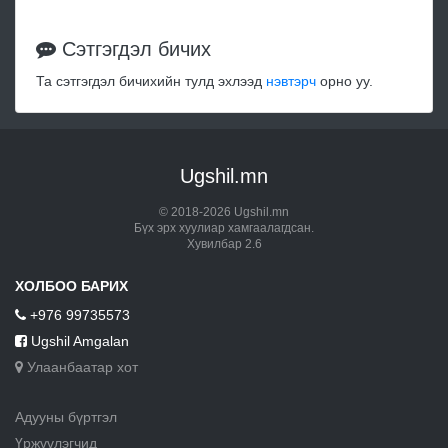
Сэтгэгдэл бичих
Та сэтгэгдэл бичихийн тулд эхлээд
нэвтэрч
орно уу.
Ugshil.mn
© 2018-2026 Ugshil.mn
Бүх эрх хуулиар хамгаалагдсан.
Хувилбар 2.6
ХОЛБОО БАРИХ
+976 99735573
Ugshil Amgalan
Улаанбаатар хот
Адууны бүртгэл
Үржүүлэгчид