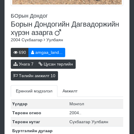
БОрын Дондог
Борын Дондогийн Дагвадоржийн
хүрэн
азарга
2004
Сүхбаатар
Уулбаян
690
amgaa_land...
Унага
7
Цусан төрлийн
Төлийн амжилт
10
Ерөнхий мэдээлэл
Амжилт
Үүлдэр
Монгол
Төрсөн огноо
2004..
Төрсөн нутаг
Сүхбаатар Уулбаян
Бүртгэлийн дугаар