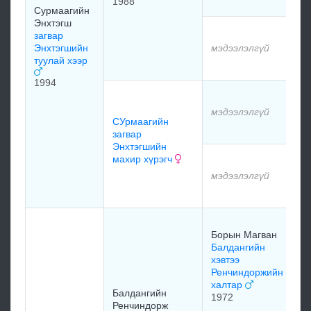
1988
Сурмаагийн
Энхтэгш
м
загвар
Энхтэгшийн
мэдээлэлгүй
туулай хээр
м
1994
м
мэдээлэлгүй
СУрмаагийн
м
загвар
Энхтэгшийн
махир хүрэгч
м
мэдээлэлгүй
м
Б
Борын Магван
Б
Балдангийн
Х
хэвтээ
Ренчиндоржийн
халтар
Т
Балдангийн
1972
То
Ренчиндорж
х