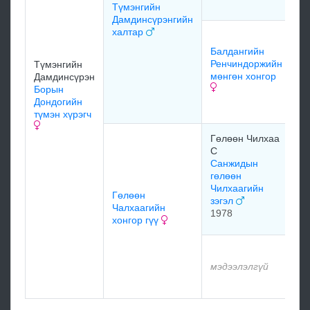
Түмэнгийн
Дамдинсүрэнгийн
халтар
Б
Р
Балдангийн
ал
Ренчиндоржийн
Түмэнгийн
мөнгөн хонгор
Дамдинсүрэн
Борын
Дондогийн
м
түмэн хүрэгч
Гөлөөн Чилхаа
ал
С
Ж
Санжидын
гөлөөн
Чилхаагийн
Гөлөөн
зэгэл
Чалхаагийн
1978
м
хонгор гүү
м
мэдээлэлгүй
м