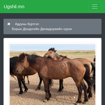
Ugshil.mn
Адууны бүртгэл
Борын Дондогийн Дагвадоржийн хүрэн