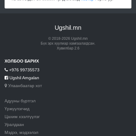
Ugshil.mn
© 2018-2026 Ugshil.mn
Бүх эрх хуулиар хамгаалагдсан.
Хувилбар 2.6
ХОЛБОО БАРИХ
+976 99735573
Ugshil Amgalan
Улаанбаатар хот
Адууны бүртгэл
Үржүүлэгчид
Цахим хээлтүүлэг
Уралдаан
Мэдээ, мэдээлэл