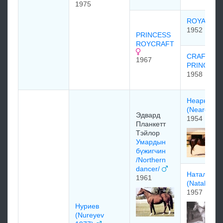
1975
ROYAL N
1952
PRINCESS
ROYCRAFT
CRAFTY
1967
PRINCES
1958
Неарктик
(Nearctic)
Эдваpд
1954
Планкетт
Тэйлop
Умардын
бүжигчин
/Northern
dancer/
Наталма
1961
(Natalma)
1957
Нуриев
(Nureyev