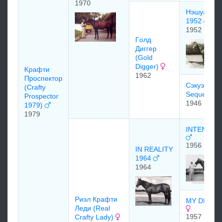
1970
Нэшуа Nas
1952
1952
Гoлд
Диггeр
(Gold
Digger)
Kрaфти
1962
Прocпектoр
Сэкуэнс
(Crafty
Sequence
Prospector
1946
1979)
1979
INTENTIO
1956
IN REALITY
1964
1964
Pиэл Кpафти
MY DEAR 
Лeди (Real
1957
Crafty Lady)