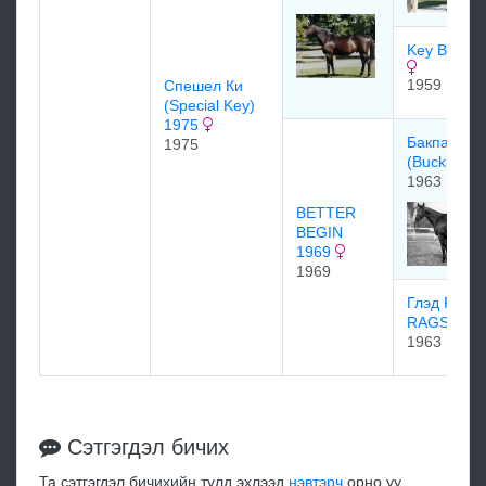
Key Bridge
1959
Спешел Ки
(Special Key)
1975
Бакпассер
1975
(Buckpass
1963
BETTER
BEGIN
1969
1969
Глэд Рэгс
RAGS 196
1963
Сэтгэгдэл бичих
Та сэтгэгдэл бичихийн тулд эхлээд
нэвтэрч
орно уу.