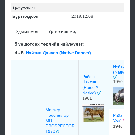
Үржүүлэгч
Бүртгэгдсэн
2018.12.08
Удмын мод
Үр төлийн мод
5 үе доторх төрлийн нийлүүлэг:
4 - 5
Нэйтив Дансер (Native Dancer)
Нэйтив Да
(Native Da
Рэйз э
1950
Нэйтив
(Raise A
Native)
1961
Мистер
Проспектор
Рэйз Ю (Ra
MR.
You)
PROSPECTOR
1946
1970