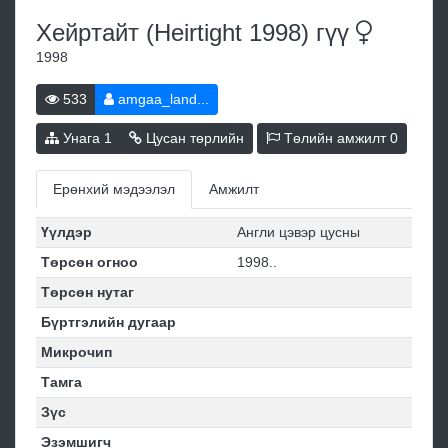
Хейpтaйт (Heirtight 1998)
гүү
1998
533
amgaa_land...
Унага
1
Цусан төрлийн
Төлийн амжилт
0
Ерөнхий мэдээлэл
Амжилт
Үүлдэр
Англи цэвэр цусны
Төрсөн огноо
1998..
Төрсөн нутаг
Бүртгэлийн дугаар
Микрочип
Тамга
Зүс
Эзэмшигч