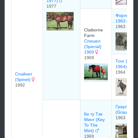
1977)
1977
Форли (Forl
1963
1963
Claiborne
Farm
Спешел
(Special)
1969
1969
Тонг (Thon
1964)
1964
Спaйнeт
(Spinet)
1992
Граустарк
(Graustark
Ки ту Тзе
1963
Минт (Key
To The
Mint)
1969