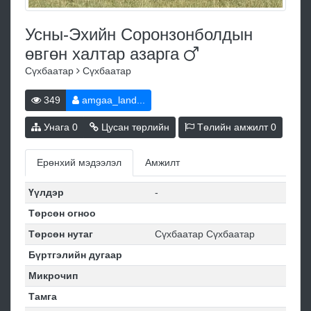
Усны-Эхийн Соронзонболдын
өвгөн халтар
азарга
Сүхбаатар
Сүхбаатар
349
amgaa_land...
Унага
0
Цусан төрлийн
Төлийн амжилт
0
Ерөнхий мэдээлэл
Амжилт
Үүлдэр
-
Төрсөн огноо
Төрсөн нутаг
Сүхбаатар Сүхбаатар
Бүртгэлийн дугаар
Микрочип
Тамга