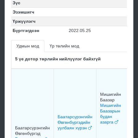
Зүс
Эзэмшигч
Үржүүлэгч
Бүртгэгдсэн
2022.05.25
Удмын мод
Үр төлийн мод
5 үе дотор төрлийн нийлүүлэг байхгүй
М
Б
Б
М
Мишигийн
Б
Баазар
х
Мишигийн
1
Баазарын
будан
Баатарсүрэнгийн
азарга
Өвгөнбүргэдийн
Баатарсүрэнгийн
уулбаян хүрэн
Өвгөнбүргэд