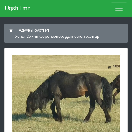
Ugshil.mn
Адууны бүртгэл
Усны-Эхийн Соронзонболдын өвгөн халтар