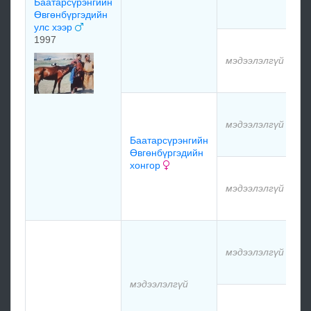
Баатарсүрэнгийн
м
Өвгөнбүргэдийн
улс хээр
1997
м
мэдээлэлгүй
м
м
мэдээлэлгүй
Баатарсүрэнгийн
м
Өвгөнбүргэдийн
хонгор
м
мэдээлэлгүй
м
м
мэдээлэлгүй
м
мэдээлэлгүй
м