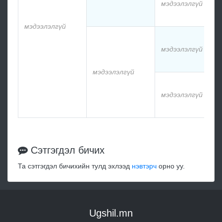
мэдээлэлгүй
м
мэдээлэлгүй
м
мэдээлэлгүй
м
мэдээлэлгүй
м
мэдээлэлгүй
м
Сэтгэгдэл бичих
Та сэтгэгдэл бичихийн тулд эхлээд
нэвтэрч
орно уу.
Ugshil.mn