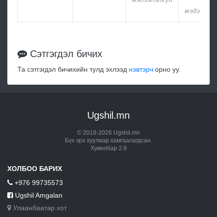
мэдээлэл
Сэтгэгдэл бичих
Та сэтгэгдэл бичихийн тулд эхлээд
нэвтэрч
орно уу.
Ugshil.mn
© 2018-2026 Ugshil.mn
Бүх эрх хуулиар хамгаалагдсан.
Хувилбар 2.6
ХОЛБОО БАРИХ
+976 99735573
Ugshil Amgalan
Улаанбаатар хот