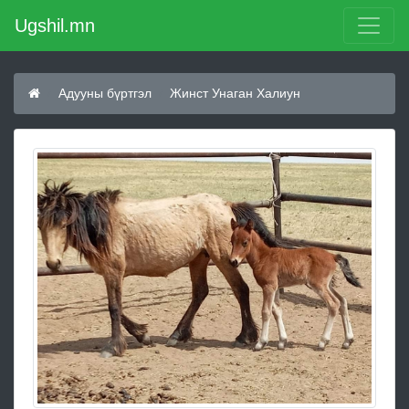
Ugshil.mn
Адууны бүртгэл
Жинст Унаган Халиун