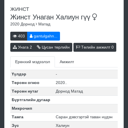
ЖИНСТ
Жинст Унаган Халиун
гүү
2020
Дорнод
Матад
403
gantulgahn...
Унага
2
Цусан төрлийн
Төлийн амжилт
0
Ерөнхий мэдээлэл
Амжилт
Үүлдэр
-
Төрсөн огноо
2020..
Төрсөн нутаг
Дорнод Матад
Бүртгэлийн дугаар
Микрочип
Тамга
Саран дэвсгэртэй таван нүдэн
Зүс
Халиун