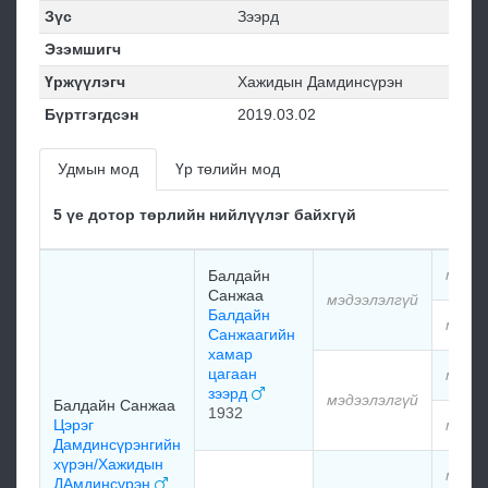
Зүс
Зээрд
Эзэмшигч
Үржүүлэгч
Хажидын Дамдинсүрэн
Бүртгэгдсэн
2019.03.02
Удмын мод
Үр төлийн мод
5 үе дотор төрлийн нийлүүлэг байхгүй
мэдээ
Балдайн
Санжаа
мэдээлэлгүй
Балдайн
мэдээ
Санжаагийн
хамар
цагаан
мэдээ
зээрд
мэдээлэлгүй
Балдайн Санжаа
1932
Цэрэг
мэдээ
Дамдинсүрэнгийн
хүрэн/Хажидын
мэдээ
ДАмдинсүрэн