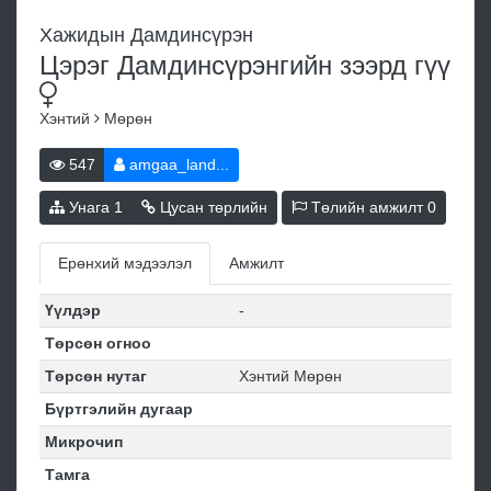
Хажидын Дамдинсүрэн
Цэрэг Дамдинсүрэнгийн зээрд
гүү
Хэнтий
Мөрөн
547
amgaa_land...
Унага
1
Цусан төрлийн
Төлийн амжилт
0
Ерөнхий мэдээлэл
Амжилт
Үүлдэр
-
Төрсөн огноо
Төрсөн нутаг
Хэнтий Мөрөн
Бүртгэлийн дугаар
Микрочип
Тамга