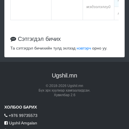
мэдээ
мэдээлэлгүй
мэдээ
Сэтгэгдэл бичих
Та сэтгэгдэл бичихийн тулд эхлээд
нэвтэрч
орно уу.
Ugshil.mn
© 2018-2026 Ugshil.mn
Бүх эрх хуулиар хамгаалагдсан.
Хувилбар 2.6
ХОЛБОО БАРИХ
+976 99735573
Ugshil Amgalan