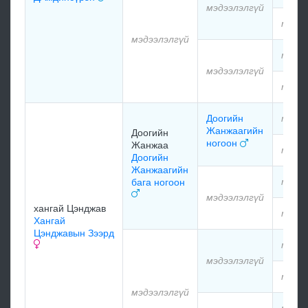
мэдээлэлгүй
мэдээ
мэдээлэлгүй
мэдээ
мэдээлэлгүй
мэдээ
Доогийн
мэдээ
Жанжаагийн
Доогийн
ногоон
Жанжаа
мэдээ
Доогийн
Жанжаагийн
мэдээ
бага ногоон
мэдээлэлгүй
хангай Цэнджав
мэдээ
Хангай
Цэнджавын Зээрд
мэдээ
мэдээлэлгүй
мэдээ
мэдээлэлгүй