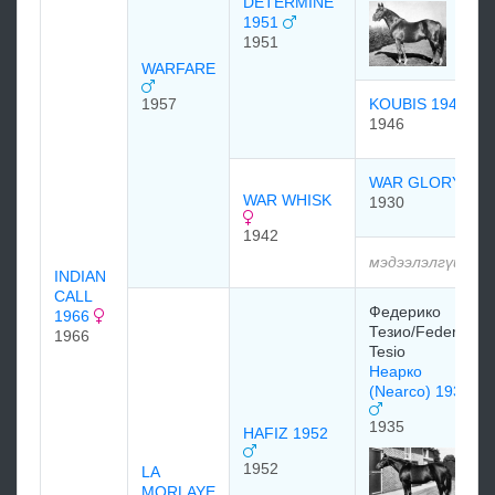
DETERMINE
1951
1951
WARFARE
1957
KOUBIS 1946
1946
WAR GLORY
WAR WHISK
1930
1942
мэдээлэлгүй
INDIAN
CALL
Федерико
1966
Тезио/Federico
1966
Tesio
Неарко
(Nearco) 1935
1935
HAFIZ 1952
1952
LA
MORLAYE