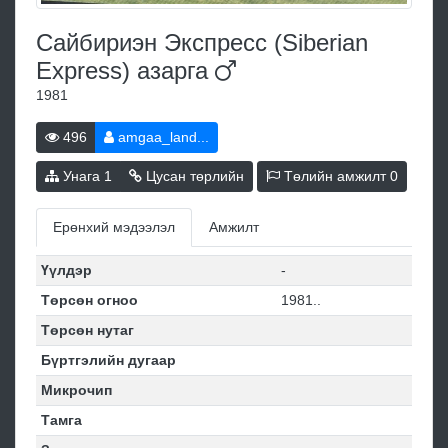
Сaйбиpиэн Экcпpecc (Siberian
Express)
азарга
1981
496
amgaa_land...
Унага
1
Цусан төрлийн
Төлийн амжилт
0
Ерөнхий мэдээлэл
Амжилт
Үүлдэр
-
Төрсөн огноо
1981..
Төрсөн нутаг
Бүртгэлийн дугаар
Микрочип
Тамга