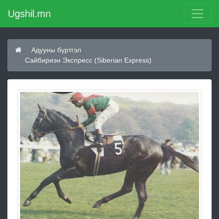
Ugshil.mn
Адууны бүртгэл
Сaйбиpиэн Экcпpecc (Siberian Express)