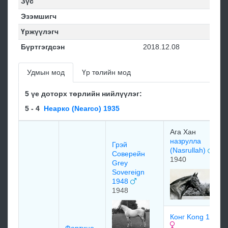
Зүс
Эзэмшигч
Үржүүлэгч
Бүртгэгдсэн
2018.12.08
Удмын мод
Үр төлийн мод
5 үе доторх төрлийн нийлүүлэг:
5 - 4
Неарко (Nearco) 1935
Ага Хан
назрулла
Грэй
(Nasrullah)
Соверейн
1940
Grey
Sovereign
1948
1948
Конг Kong 1933