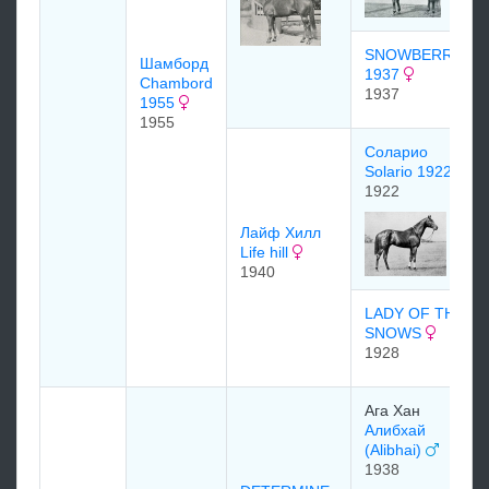
SNOWBERRY
Шамборд
1937
Chambord
1937
1955
1955
Соларио
Solario 1922
1922
Лайф Хилл
Life hill
1940
LADY OF THE
SNOWS
1928
Ага Хан
Алибхай
(Alibhai)
1938