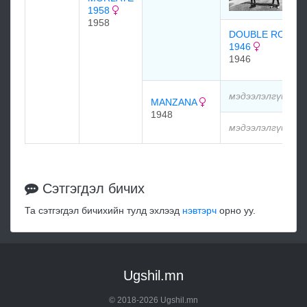
1958
1958
DOUBLE ROSE
1946
1946
мэдээлэлгүй
MANZANA
1948
мэдээлэлгүй
Сэтгэгдэл бичих
Та сэтгэгдэл бичихийн тулд эхлээд
нэвтэрч
орно уу.
Ugshil.mn
© 2018-2026 Ugshil.mn