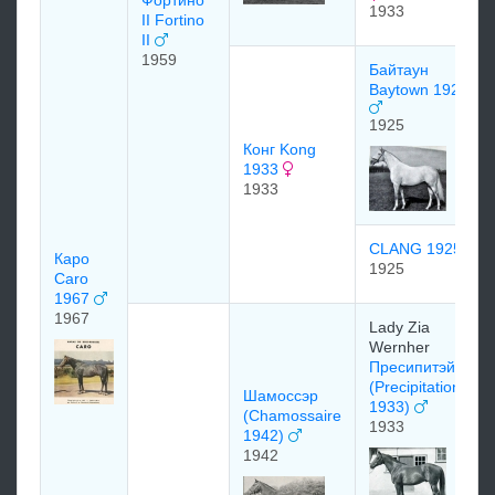
Фортино
1933
II Fortino
II
1959
Байтаун
Baytown 1925
1925
Конг Kong
1933
1933
CLANG 1925
Каро
1925
Caro
1967
1967
Lady Zia
Wernher
Пресипитэйшен
(Precipitation
Шамоссэр
1933)
(Chamossaire
1933
1942)
1942