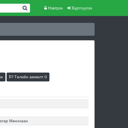
Нэвтрэх
Бүртгүүлэх
йн
Төлийн амжилт
0
атар Мөнххаан