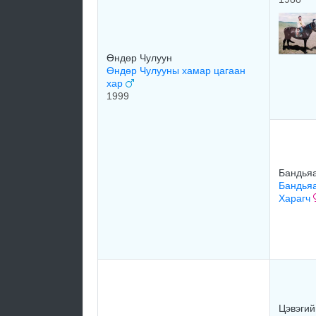
Өндөр Чулуун
Өндөр Чулууны хамар цагаан
хар
1999
Бандьяа
Бандья
Харагч
Цэвэгий