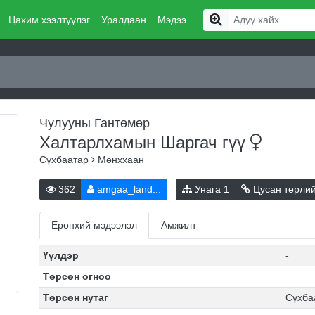
Цахим хээлтүүлэг
Уралдаан
Мэдээ
Чулууны Гантөмөр
Халтарлхамын Шаргач
гүү
Сүхбаатар
Мөнххаан
362
amgaa_land...
Унага
1
Цусан төрли
Ерөнхий мэдээлэл
Амжилт
Үүлдэр
-
Төрсөн огноо
Төрсөн нутаг
Сүхба