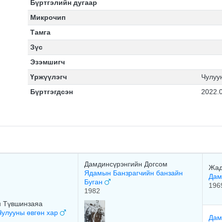
Бүртгэлийн дугаар
Микрочип
Тамга
Зүс
Эзэмшигч
Үржүүлэгч
Чулуу
Бүртгэгдсэн
2022.
Дамдинсүрэнгийн Догсом
Жад
Ядамын Банзрагчийн банзайн
Дам
Буган
196
1982
н Түвшинзаяа
улууны өвгөн хар
Дам