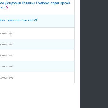
рга Дондовын Готилын Гомбоос авдаг орлой
тагч
дэн Түмэннастын хар
ээлэлгүй
ээлэлгүй
ээлэлгүй
ээлэлгүй
ээлэлгүй