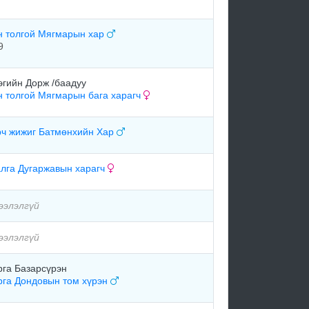
н толгой Мягмарын хар
9
эгийн Дорж /баадуу
н толгой Мягмарын бага харагч
рч жижиг Батмөнхийн Хар
алга Дугаржавын харагч
ээлэлгүй
ээлэлгүй
рга Базарсүрэн
рга Дондовын том хүрэн