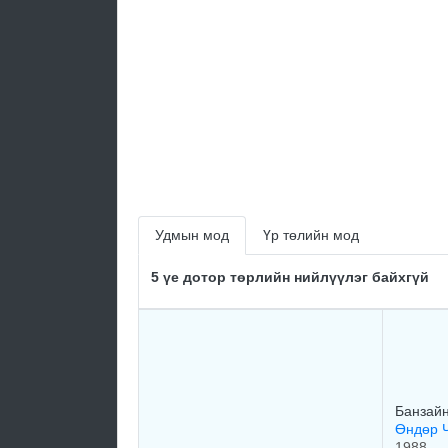
Удмын мод
Үр төлийн мод
5 үе дотор төрлийн нийлүүлэг байхгүй
Банзай
Өндөр Ч
1988