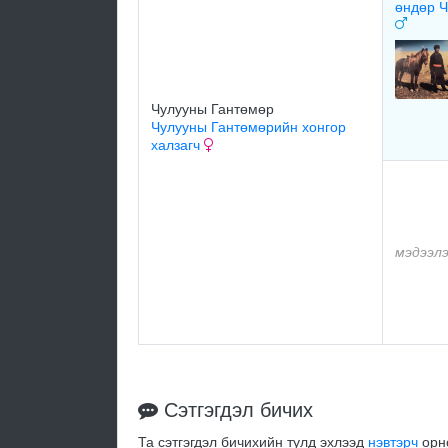
өндөр Ч
Чулууны Гантөмөр
Чулууны Гантөмөрийн хонгор
халзагч
мэдээл
Сэтгэгдэл бичих
Та сэтгэгдэл бичихийн тулд эхлээд
нэвтэрч
орно