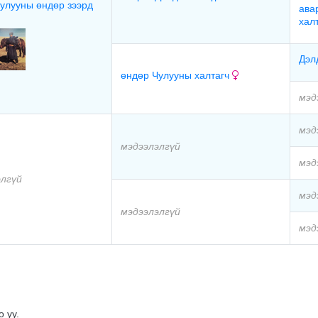
улууны өндөр зээрд
ава
хал
Дэл
өндөр Чулууны халтагч
мэд
мэд
мэдээлэлгүй
мэд
элгүй
мэд
мэдээлэлгүй
мэд
 уу.