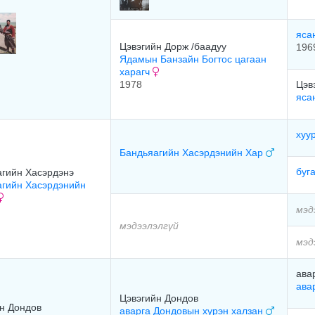
яса
Цэвэгийн Дорж /баадуу
196
Ядамын Банзайн Богтос цагаан
харагч
1978
Цэв
яса
хуу
Бандьяагийн Хасэрдэнийн Хар
буг
гийн Хасэрдэнэ
агийн Хасэрдэнийн
мэд
мэдээлэлгүй
мэд
ава
ава
Цэвэгийн Дондов
н Дондов
аварга Дондовын хүрэн халзан