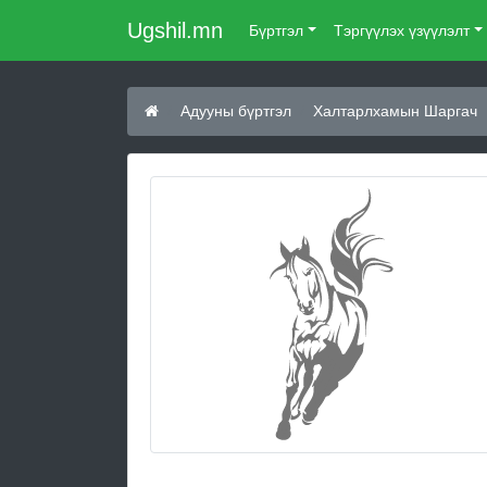
Ugshil.mn
Бүртгэл
Тэргүүлэх үзүүлэлт
Адууны бүртгэл
Халтарлхамын Шаргач