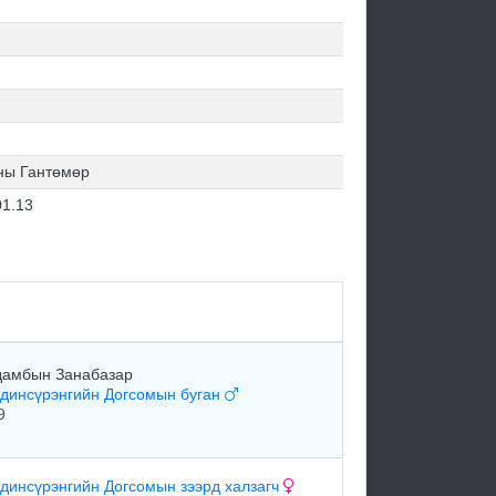
ны Гантөмөр
01.13
амбын Занабазар
динсүрэнгийн Догсомын буган
9
динсүрэнгийн Догсомын зээрд халзагч