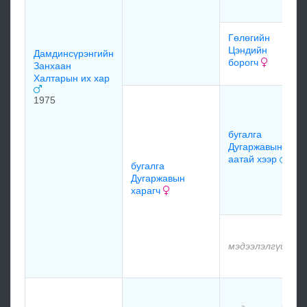
Гөлөгийн
Цэндийн
Дамдинсүрэнгийн
борогч
Занхаан
Халтарын их хар
1975
бугалга
Дугаржавын
аатай хээр
бугалга
Дугаржавын
харагч
мэдээлэлгүй