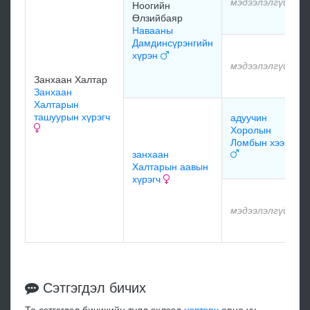
мэдээлэлгүй
Ноогийн
Өлзийбаяр
Навааны
Дамдинсүрэнгийн
хүрэн
мэдээлэлгүй
Занхаан Халтар
Занхаан
Халтарын
ташуурын хүрэгч
адуучин
Хоролын
Ломбын хээр
занхаан
Халтарын аавын
хүрэгч
мэдээлэлгүй
Сэтгэгдэл бичих