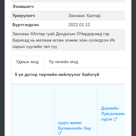
Эзэмшигч
Үржүүлэгч
Занхаан Халтар
Бүртгэгдсэн
2022.01.12
Занхаан ХАлтар гуай Дондогын ОЧирдэрэмд гэр
барихад нь мялааж өгсөн хожим эзэн солигдсон Их
харын сүүлийн төл гүү
Удмын мод
Үр төлийн мод
5 үе дотор төрлийн нийлүүлэг байхгүй
Доржийн
Лувсанжамцын
хүрэн
хуурч жижиг
Батмөнхийн Хар