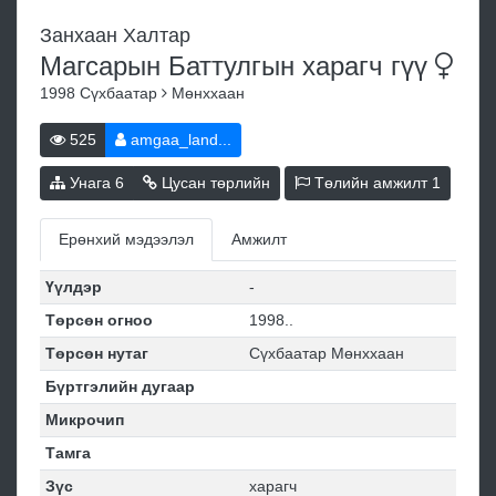
Занхаан Халтар
Магсарын Баттулгын харагч
гүү
1998
Сүхбаатар
Мөнххаан
525
amgaa_land...
Унага
6
Цусан төрлийн
Төлийн амжилт
1
Ерөнхий мэдээлэл
Амжилт
Үүлдэр
-
Төрсөн огноо
1998..
Төрсөн нутаг
Сүхбаатар Мөнххаан
Бүртгэлийн дугаар
Микрочип
Тамга
Зүс
харагч