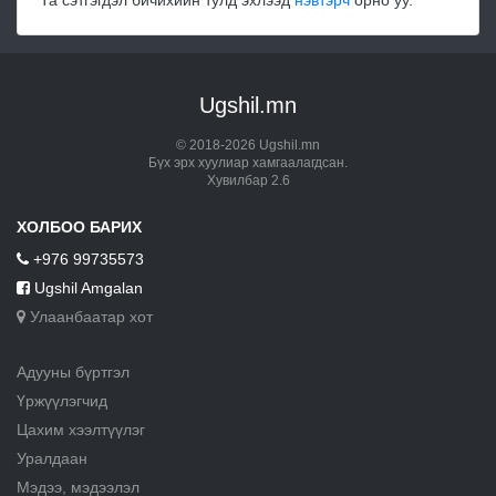
Та сэтгэгдэл бичихийн тулд эхлээд
нэвтэрч
орно уу.
Ugshil.mn
© 2018-2026 Ugshil.mn
Бүх эрх хуулиар хамгаалагдсан.
Хувилбар 2.6
ХОЛБОО БАРИХ
+976 99735573
Ugshil Amgalan
Улаанбаатар хот
Адууны бүртгэл
Үржүүлэгчид
Цахим хээлтүүлэг
Уралдаан
Мэдээ, мэдээлэл