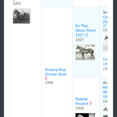
1952
Sir Abe 
Сан-Ин
(Son-In
Бо Пер
1911
(Beau Pere)
1927
1927
Синна (
1917)
1917
Флауep Бeд
(Flower Bed)
1946
Ага Хан
Махмуд
(Mahmo
1933
Будуар
1933
Boudoir
1938