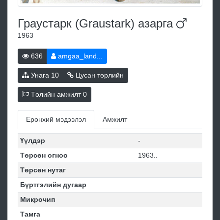
Граустарк (Graustark)
азарга
1963
636
amgaa_land...
Унага
10
Цусан төрлийн
Төлийн амжилт
0
Ерөнхий мэдээлэл
Амжилт
Үүлдэр
-
Төрсөн огноо
1963..
Төрсөн нутаг
Бүртгэлийн дугаар
Микрочип
Тамга