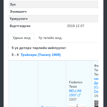
Зүс
Эзэмшигч
Үржүүлэгч
Бүртгэгдсэн
2018.12.07
Удмын мод
Үр төлийн мод
5 үе доторх төрлийн нийлүүлэг:
5 - 4
Трэйсери (Tracery 1909)
Федери
Тезио/F
Tesio
кавалер
Federico
Дарпин
Tesio
(Cavalie
BELLINI
Darpino
1937
1926
1937