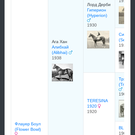
1915
Лоpд Дepби
Гиперион
(Hyperion)
1930
Силин
(Selene
Ага Хан
1919
Алибхай
(Alibhai)
1938
Трэйсе
(Tracery
1909
TERESINA
1920
1920
Флауер Боул
BLUE T
(Flower Bowl)
1908