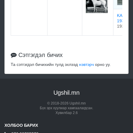
KAMPAL
1933
1933
Сэтгэгдэл бичих
Та сэтгэгдэл бичихийн тулд эхлээд
нэвтэрч
орно уу.
Ugshil.mn
© 2018-2026 Ugshil.mn
Бүх эрх хуулиар хамгаалагдсан.
Хувилбар 2.6
ХОЛБОО БАРИХ