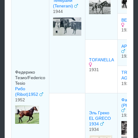
Teнepани
(Tenerani)
1944
BELLA 
1923
APELLE
1923
TOFANELLA
1931
Федерико
TRY TR
Тезио/Federico
AGAIN
Tesio
1922
Рибо
(Ribot)1952
1952
Фарос
(Pharos
Эль Греко
1920
EL GRECO
1934
1934