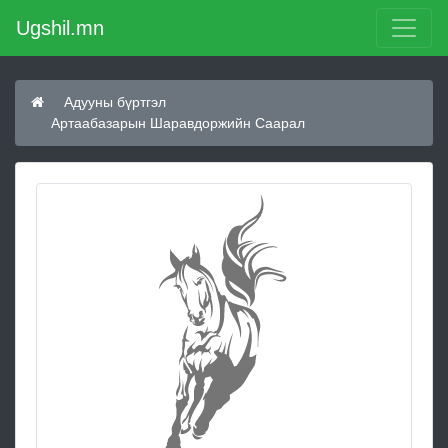
Ugshil.mn
Адууны бүртгэл
Артаабазарын Шаравдоржийн Саарал