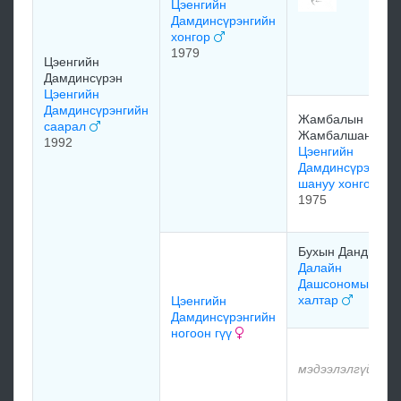
Цэенгийн
Дамдинсүрэнгийн
хонгор
1979
Цэенгийн
Дамдинсүрэн
Цэенгийн
Дамдинсүрэнгийн
Жамбалын
саарал
Жамбалшануу
1992
Цэенгийн
Дамдинсүрэнгий
шануу хонгор
1975
Бухын Дандигай
Далайн
Дашсономын
халтар
Цэенгийн
Дамдинсүрэнгийн
ногоон гүү
мэдээлэлгүй