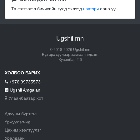
Та сэтгэгдэл бичихийн тулд эхлээд
нэвтэрч
орно уу.
Ugshil.mn
© 2018-2026 Ugshil.mn
Бүх эрх хуулиар хамгаалагдсан.
Хувилбар 2.6
ХОЛБОО БАРИХ
+976 99735573
Ugshil Amgalan
Улаанбаатар хот
Адууны бүртгэл
Үржүүлэгчид
Цахим хээлтүүлэг
Уралдаан