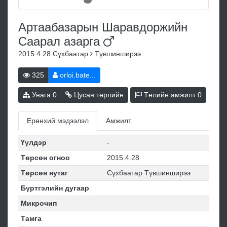
Артаабазарын Шаравдоржийн
Саарал
азарга
2015.4.28
Сүхбаатар
Түвшинширээ
325
orloi.bate...
Унага
0
Цусан төрлийн
Төлийн амжилт
0
Ерөнхий мэдээлэл
Амжилт
Үүлдэр
-
Төрсөн огноо
2015.4.28
Төрсөн нутаг
Сүхбаатар Түвшинширээ
Бүртгэлийн дугаар
Микрочип
Тамга