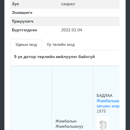
Зүс
саарал
Эзэмшигч
Үржүүлэгч
Бүртгэгдсэн
2022.01.04
Удмын мод
Үр төлийн мод
5 үе дотор төрлийн нийлүүлэг байхгүй
БАДЛАА
Жамбалшанууги
хөгшин зээрд
1975
Жамбалын
Жамбалшануу