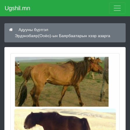
Ugshil.mn
Адууны бүртгэл
Эрдэнэбаяр(Ооёо)-ын Баярбаатарын хээр азарга