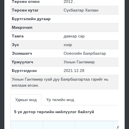
Төрсөн огноо
2012..
Төрсөн нутаг
Сүхбаатар Халзан
Бүртгэлийн дугаар
Микрочип
Тамга
давхар сар
Зүс
хээр
Эзэмшигч
Ооёогийн Баярбаатар
Үржүүлэгч
Ухнын Гантөмөр
Бүртгэгдсэн
2021.12.28
Ухнын Гантөмөр гуай дүү Баярбаатартаа гэрийг нь
мялааж өгсөн.
Удмын мод
Үр төлийн мод
5 үе дотор төрлийн нийлүүлэг байхгүй
Аюуш