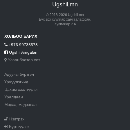
Ugshil.mn
© 2018-2026 Ugshil.mn
Бүх эрх хуулиар хамгаалагдсан.
Хувилбар 2.6
ХОЛБОО БАРИХ
+976 99735573
Ugshil Amgalan
Улаанбаатар хот
Адууны бүртгэл
Үржүүлэгчид
Цахим хээлтүүлэг
Уралдаан
Мэдээ, мэдээлэл
Нэвтрэх
Бүртгүүлэх