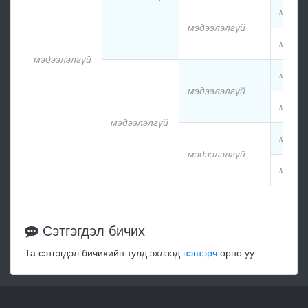
мэдээ
мэдээлэлгүй
мэдээ
мэдээлэлгүй
мэдээ
мэдээлэлгүй
мэдээ
мэдээлэлгүй
мэдээ
мэдээлэлгүй
мэдээ
Сэтгэгдэл бичих
Та сэтгэгдэл бичихийн тулд эхлээд
нэвтэрч
орно уу.