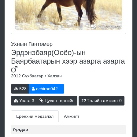
Ухнын Гантөмөр
Эрдэнэбаяр(Ооёо)-ын
Баярбаатарын хээр азарга
азарга
2012
Сүхбаатар
Халзан
528
ochiroo042...
Унага
3
Цусан төрлийн
Төлийн амжилт
0
Ерөнхий мэдээлэл
Амжилт
Үүлдэр
-