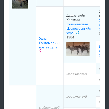
Самбу
Дашзэгвийн
Жамс
Халтмаа
Самбу
Лхамжаагийн
Жамср
Цэвэгсүрэнгийн
бага 
хүрэн
1976
1984
Ухны
Гантөмөрийн
Дашзэ
цэвгээ хулагч
Халтм
босоо
мэдээ
мэдээлэлгүй
мэдээ
мэдээ
мэдээлэлгүй
мэдээ
мэдээлэлгүй