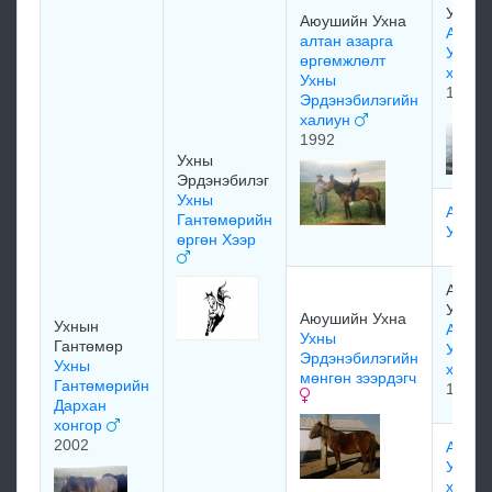
Ухна
Аюушийн Ухна
Аюуш
алтан азарга
Ухны 
өргөмжлөлт
халиу
Ухны
1974
Эрдэнэбилэгийн
халиун
1992
Ухны
Эрдэнэбилэг
Ухны
Аюуш
Гантөмөрийн
Ухны 
өргөн Хээр
Аюуш
Ухна
Аюушийн Ухна
Ухнын
Аюуш
Ухны
Гантөмөр
Ухны 
Эрдэнэбилэгийн
Ухны
халта
мөнгөн зээрдэгч
Гантөмөрийн
1976
Дархан
хонгор
2002
Аюуш
Ухны 
хээрэ