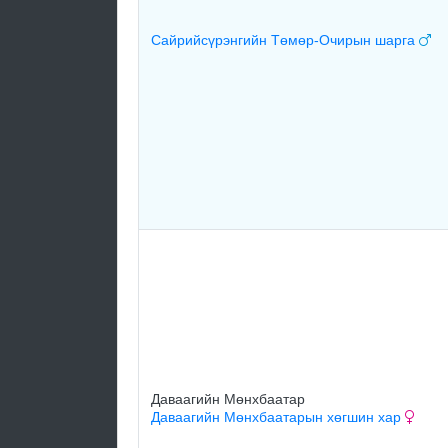
Сайрийсүрэнгийн Төмөр-Очирын шарга
Даваагийн Мөнхбаатар
Даваагийн Мөнхбаатарын хөгшин хар