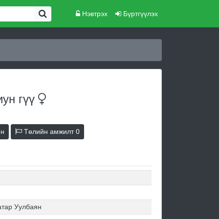
Нэвтрэх
Бүртгүүлэх
лиун
гүү
йн
Төлийн амжилт
0
атар Уулбаян