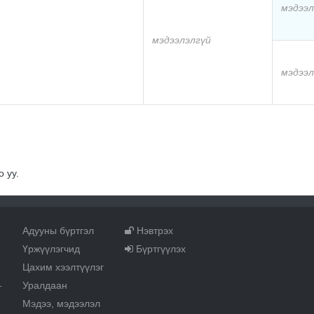
мэдээл
мэдээлэлгүй
мэдээл
 уу.
Адууны бүртгэл
Нэвтрэх
Үржүүлэгчид
Бүртгүүлэх
Цахим хээлтүүлэг
Уралдаан
т
Мэдээ, мэдээлэл