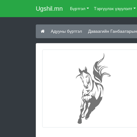
Ugshil.mn
Бүртгэл
Тэргүүлэх үзүүлэлт
Адууны бүртгэл
Даваагийн Ганбаатарын