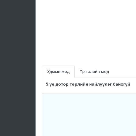
Удмын мод
Үр төлийн мод
5 үе дотор төрлийн нийлүүлэг байхгүй