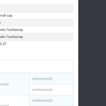
тэй сар
н
ийн Ганбаатар
ийн Ганбаатар
2.27
мэдээлэлгүй
элгүй
мэдээлэлгүй
мэдээлэлгүй
элгүй