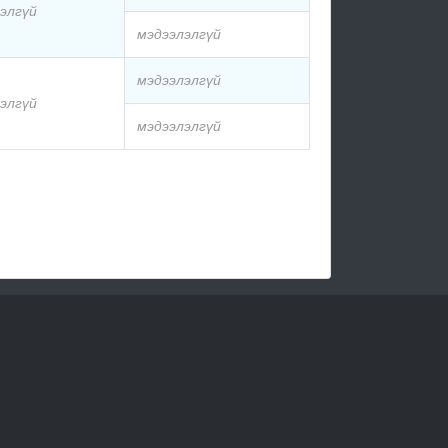
элгүй
мэдээлэлгүй
мэдээлэлгүй
элгүй
мэдээлэлгүй