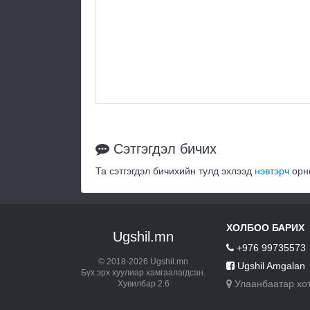
Сэтгэгдэл бичих
Та сэтгэгдэл бичихийн тулд эхлээд
нэвтэрч
орно
ХОЛБОО БАРИХ
Ugshil.mn
+976 99735573
© 2018-2026 Ugshil.mn
Ugshil Amgalan
Бүх эрх хуулиар хамгаалагдсан.
Улаанбаатар хо
Хувилбар 2.6