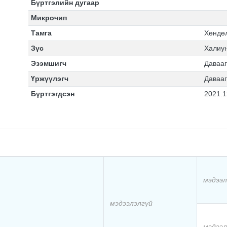
Бүртгэлийн дугаар
Микрочип
Тамга
Хөндөл
Зүс
Халиу
Эзэмшигч
Давааг
Үржүүлэгч
Давааг
Бүртгэгдсэн
2021.1
мэдээл
мэдээлэлгүй
мэдээл