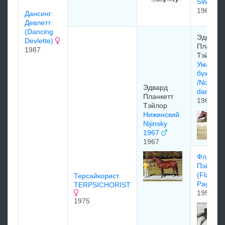
SWAPS
1965
Дaнcинг
Дeвлeтт
(Dancing
Эдваpд
Devlette)
Планкет
1987
Тэйлop
Умарды
бүжигчи
/Norther
Эдвapд
dancer/
Плaнкeтт
1961
Тэйлоp
Нижинский
Nijinsky
1967
1967
Флэйми
Пэйдж
(Flaming
Терсайкорист
Page)
TERPSICHORIST
1959
1975