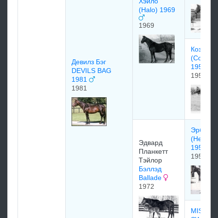
Хэйло
(Halo) 1969
1969
Кoзмa
(Cosmah
Девилз Бэг
1953
DEVILS BAG
1953
1981
1981
Эрбаже
(Herbag
Эдвaрд
1956)
Плaнкeтт
1956
Тэйлoр
Бэллэд
Ballade
1972
MISS