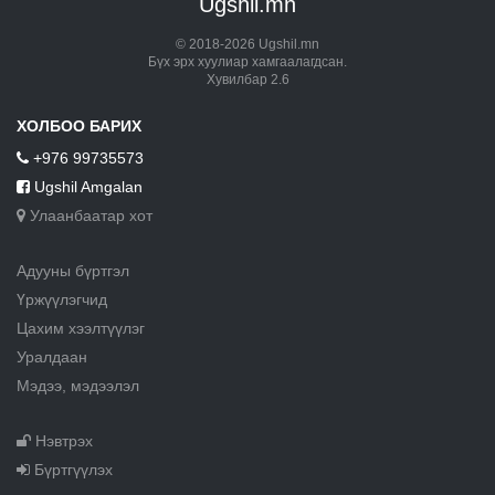
Ugshil.mn
© 2018-2026 Ugshil.mn
Бүх эрх хуулиар хамгаалагдсан.
Хувилбар 2.6
ХОЛБОО БАРИХ
+976 99735573
Ugshil Amgalan
Улаанбаатар хот
Адууны бүртгэл
Үржүүлэгчид
Цахим хээлтүүлэг
Уралдаан
Мэдээ, мэдээлэл
Нэвтрэх
Бүртгүүлэх