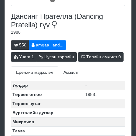
Дансинг Прателла (Dancing
Pratella)
гүү
1988
550
amgaa_land...
Унага
1
Цусан төрлийн
Төлийн амжилт
0
Ерөнхий мэдээлэл
Амжилт
Үүлдэр
-
Төрсөн огноо
1988..
Төрсөн нутаг
Бүртгэлийн дугаар
Микрочип
Тамга