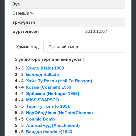
Зүс
Эзэмшигч
Үржүүлэгч
Бүртгэгдсэн
2018.12.07
Удмын мод
Үр төлийн мод
5 үе доторх төрлийн нийлүүлэг:
3 - 3
Хэйло (Halo) 1969
3 - 3
Бэллэд Ballade
4 - 4
Хэйл Ту Ризон (Hail To Reason)
4 - 4
Кoзмa (Cosmah) 1953
4 - 4
Эрбажер (Herbager 1956)
4 - 4
MISS SWAPSCO
5 - 5
Тёрн Ту Turn-to 1951
5 - 5
НоуФёрдЧанс (NoThirdChance)
5 - 5
Cosmic Bomb
5 - 5
Альмаxмуд (Almahmoud)
5 - 5
Вандал (Vandale)1943