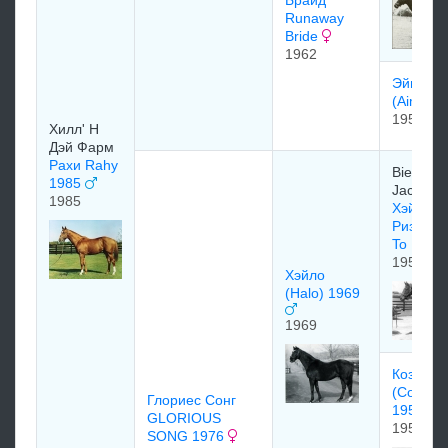
Брайд
Runaway
Bride
1962
Эйми
(Aimee)
1957
Xилл' H
Дэй Фаpм
Рахи Rahy
Bieber-
1985
Jacobs S
1985
Хэйл Ту
Ризон (H
To Reas
1958
Хэйло
(Halo) 1969
1969
Кoзмa
(Cosmah
Глориес Сонг
1953
GLORIOUS
1953
SONG 1976