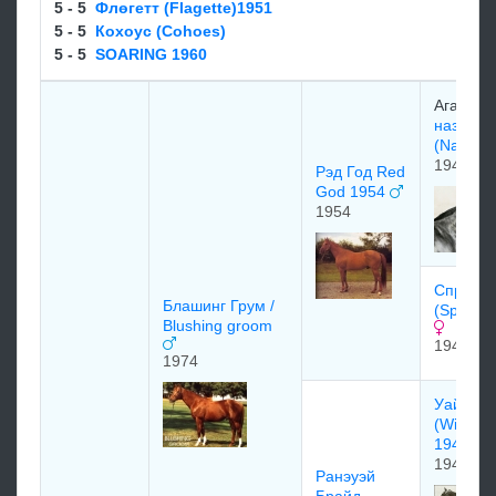
5 - 5
Флөгетт (Flagette)1951
5 - 5
Кoхoуc (Cohoes)
5 - 5
SOARING 1960
Ага Хан
назрулл
(Nasrull
1940
Рэд Год Red
God 1954
1954
Спринг 
Блашинг Грум /
(Spring 
Blushing groom
1948
1974
Уайлд Р
(Wild Ri
1940)
1940
Ранэуэй