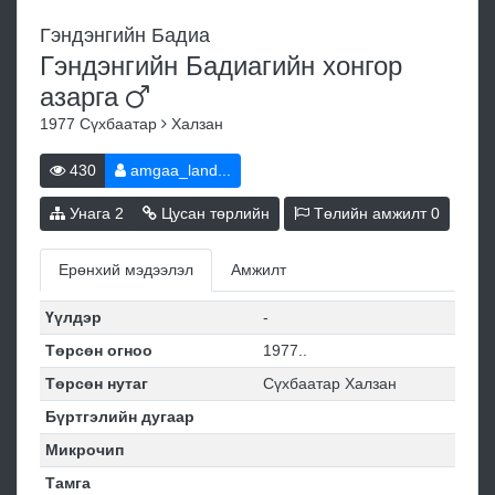
Гэндэнгийн Бадиа
Гэндэнгийн Бадиагийн хонгор
азарга
1977
Сүхбаатар
Халзан
430
amgaa_land...
Унага
2
Цусан төрлийн
Төлийн амжилт
0
Ерөнхий мэдээлэл
Амжилт
Үүлдэр
-
Төрсөн огноо
1977..
Төрсөн нутаг
Сүхбаатар Халзан
Бүртгэлийн дугаар
Микрочип
Тамга