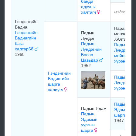
банди
адууны
мэдээлэлг
халтагч
Гэндэнгийн
Бадиа
Нарангийн
Гэндэнгийн
Падын
монхор
Бадиагийн
Лүндэг
ХАлтар
бага
Падын
Падын
халтар68
Лүндэгийн
Лүндэгийн
1968
Босоо
мойног
Цавьдар
хүрэн
1952
Гэндэнгийн
Падын
Бадиагийн
Лүндэгийн
шарга
хүрэн гүү
халиугч
Падын
Падын Ядам
Ядамын
Падын
шарга
Ядамын
1947
уургын
шарга