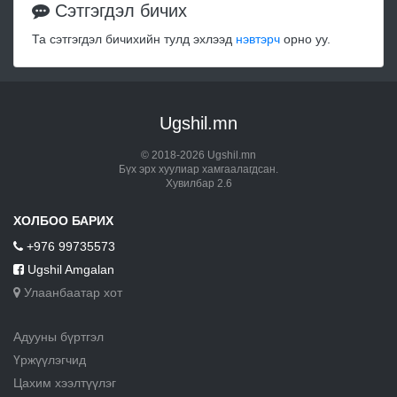
Сэтгэгдэл бичих
Та сэтгэгдэл бичихийн тулд эхлээд
нэвтэрч
орно уу.
Ugshil.mn
© 2018-2026 Ugshil.mn
Бүх эрх хуулиар хамгаалагдсан.
Хувилбар 2.6
ХОЛБОО БАРИХ
+976 99735573
Ugshil Amgalan
Улаанбаатар хот
Адууны бүртгэл
Үржүүлэгчид
Цахим хээлтүүлэг