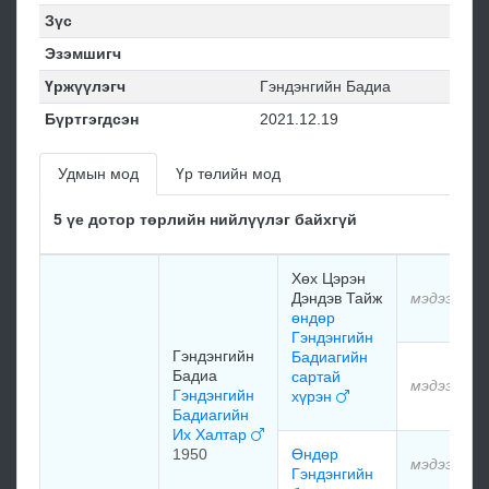
Зүс
Эзэмшигч
Үржүүлэгч
Гэндэнгийн Бадиа
Бүртгэгдсэн
2021.12.19
Удмын мод
Үр төлийн мод
5 үе дотор төрлийн нийлүүлэг байхгүй
Хөх Цэрэн
Дэндэв Тайж
мэдээлэлг
өндөр
Гэндэнгийн
Гэндэнгийн
Бадиагийн
Бадиа
сартай
мэдээлэлг
Гэндэнгийн
хүрэн
Бадиагийн
Их Халтар
1950
Өндөр
мэдээлэлг
Гэндэнгийн