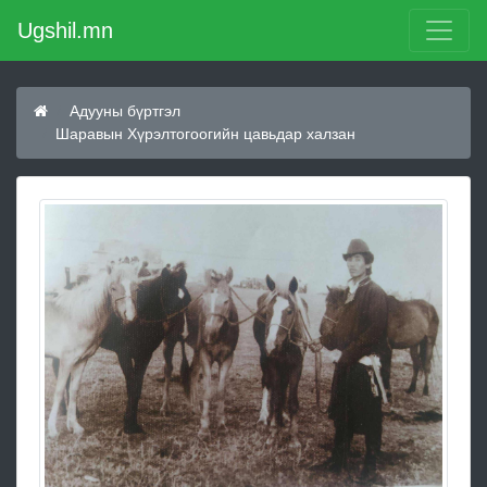
Ugshil.mn
Адууны бүртгэл
Шаравын Хүрэлтогоогийн цавьдар халзан