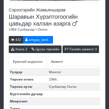
Сэрээтэрийн Жамьяншарав
Шаравын Хүрэлтогоогийн
цавьдар халзан
азарга
1984
Сүхбаатар
Онгон
432
amgaa_land...
Унага
2
Цусан төрлийн
Төлийн амжилт
3
Ерөнхий мэдээлэл
Амжилт
Үүлдэр
Монгол
Төрсөн огноо
1984..
Төрсөн нутаг
Сүхбаатар Онгон
Бүртгэлийн дугаар
Микрочип
Тамга