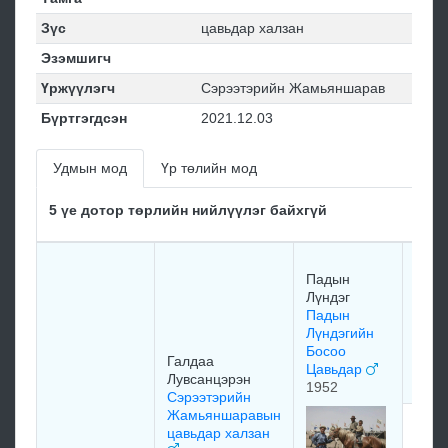
Зүс
цавьдар халзан
Эзэмшигч
Үржүүлэгч
Сэрээтэрийн Жамьяншарав
Бүртгэгдсэн
2021.12.03
Удмын мод
Үр төлийн мод
5 үе дотор төрлийн нийлүүлэг байхгүй
Нара
Падын
монх
Лүндэг
ХАлт
Падын
Пад
Лүндэгийн
Лүнд
Босоо
мойн
Галдаа
Цавьдар
хүрэ
Лувсанцэрэн
1952
Сэрээтэрийн
Жамьяншаравын
Пад
цавьдар халзан
Лүнд