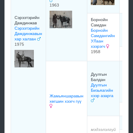
хүрэ
1963
Сэрээтэрийн
Борнойн
Борн
Дамдинжав
Самдан
Самд
Сэрээтэрийн
Борнойн
их х
Дамдинжавын
Самдангийн
1946
хар халзан
УЛаан
1975
хээрэгч
1958
мэдэ
Дуул
Балд
Дуулгын
Дуул
Балдан
Балд
Дуулгын
хөгш
Бизьяагийн
хээр азарга
Жамьяншаравын
хөгшин хээгч гүү
мэдэ
мэдэ
мэдээлэлгүй