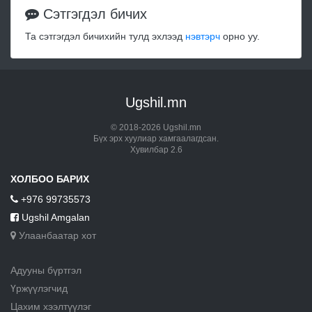
Сэтгэгдэл бичих
Та сэтгэгдэл бичихийн тулд эхлээд
нэвтэрч
орно уу.
Ugshil.mn
© 2018-2026 Ugshil.mn
Бүх эрх хуулиар хамгаалагдсан.
Хувилбар 2.6
ХОЛБОО БАРИХ
+976 99735573
Ugshil Amgalan
Улаанбаатар хот
Адууны бүртгэл
Үржүүлэгчид
Цахим хээлтүүлэг