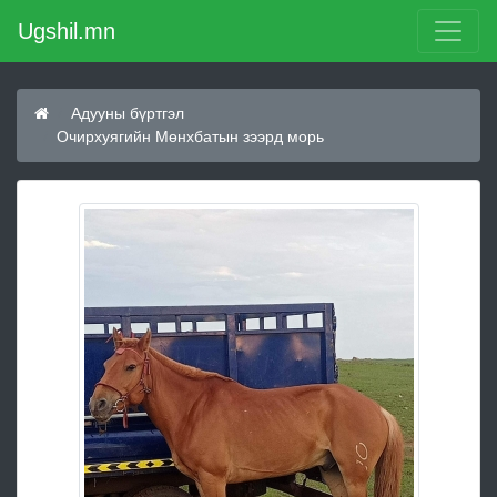
Ugshil.mn
Адууны бүртгэл
Очирхуягийн Мөнхбатын зээрд морь