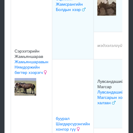
Жамсрангийн
Болдын хээр
мэдээлэлгүй
Сэрээтэрийн
Жамьяншарав
Жамьяншаравын
Нямдоржийн
бөгтөр хээрэгч
Лувсандашийн
Магсар
Лувсандашийн
Магсарын хонгор
халзан
буурал
Шагдарсүрэнгийн
хонгор гүү