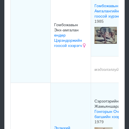
Гомбожавын Энх-
Амгалангийн
гоосой хүрэн
1985
Гомбожавын
Энх-амгалан
өндөр
Цэрэндоржийн
гоосой хээрэгч
мэдээлэлгүй
Сэрээтэрийн
Жамьяншарав
Гонгорын Очир
багшийн хээр
1979
Эцэнхий