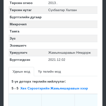
Төрсөн огноо
2013..
Төрсөн нутаг
Сүхбаатар Халзан
Бүртгэлийн дугаар
Микрочип
Тамга
Зүс
Эзэмшигч
Үржүүлэгч
Жамьяншаравын Нямдорж
Бүртгэгдсэн
2021.12.02
Удмын мод
Үр төлийн мод
5 үе доторх төрлийн нийлүүлэг:
5 - 5
Хөх Сэрээтэрийн Жамьяншаравын хээр