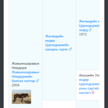
Жигжидийн өндөр
Цэрэндоржийн
зээрд
1972
Жигжидийн
өндөр
Цэрэндоржийн
шандны хүрэн
Жамьяншаравын
Нямдорж
Жамьяншаравын
Аюушийн Ухна
Нямдоржийн
өндөр
баясаа халтар
Цэрэндоржийн
2006
ухны сартай
халтагч