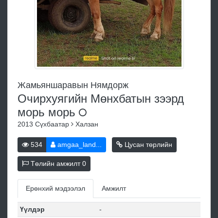
Жамьяншаравын Нямдорж
Очирхуягийн Мөнхбатын зээрд
морь
морь
2013
Сүхбаатар
Халзан
534
amgaa_land...
Цусан төрлийн
Төлийн амжилт
0
Ерөнхий мэдээлэл
Амжилт
Үүлдэр
-