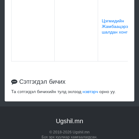
Цэгмидийн
Жамбаацэрэнгий
шалдан хонгор
Сэтгэгдэл бичих
Та сэтгэгдэл бичихийн тулд эхлээд
нэвтэрч
орно уу.
Ugshil.mn
© 2018-2026 Ugshil.mn
Бүх эрх хуулиар хамгаалагдсан.