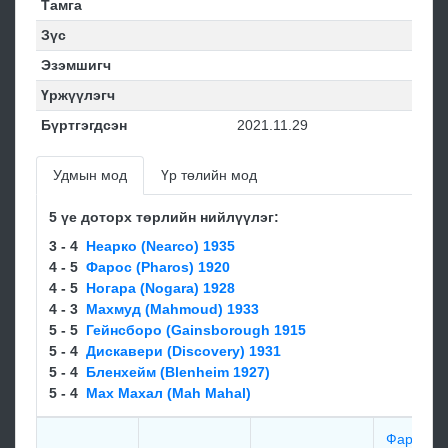
Тамга
Зүс
Эзэмшигч
Үржүүлэгч
Бүртгэгдсэн
2021.11.29
Удмын мод
Үр төлийн мод
5 үе доторх төрлийн нийлүүлэг:
3 - 4
Неарко (Nearco) 1935
4 - 5
Фарос (Pharos) 1920
4 - 5
Ногара (Nogara) 1928
4 - 3
Махмуд (Mahmoud) 1933
5 - 5
Гейнсборо (Gainsborough 1915
5 - 4
Диcкавеpи (Discovery) 1931
5 - 4
Бленхейм (Blenheim 1927)
5 - 4
Маx Маxал (Mah Mahal)
Фарос