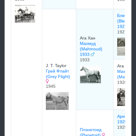
Бленхей
(Blenhei
1927)
1927
Ага Хан
Махмуд
(Mahmoud)
1933
1933
J. T. Taylor
Ага Хан
Грей Флайт
Маx Маx
(Grey Flight)
(Mah Mah
1928
1945
Ариель (A
1925
1925
Плэнетоид
(Planetoid)