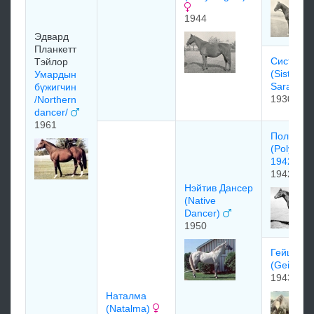
1944
Эдваpд
Планкетт
Сиcтeр С
Тэйлop
(Sister
Умардын
Sarah)1
бүжигчин
1930
/Northern
dancer/
1961
Полиниж
(Polynesi
1942)
1942
Нэйтив Дансер
(Native
Dancer)
1950
Гейша
(Geisha)
1943
Наталма
(Natalma)