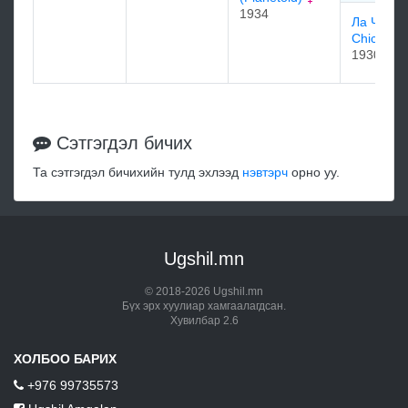
1934
Ла Чика 
Chica)
1930
Сэтгэгдэл бичих
Та сэтгэгдэл бичихийн тулд эхлээд
нэвтэрч
орно уу.
Ugshil.mn
© 2018-2026 Ugshil.mn
Бүх эрх хуулиар хамгаалагдсан.
Хувилбар 2.6
ХОЛБОО БАРИХ
+976 99735573