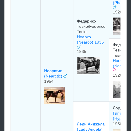
(Pharos)
1920
Федерико
Тезио/Federico
Tesio
Неарко
(Nearco) 1935
Федерик
Тезио/Fe
1935
Tesio
Ногара
(Nogara)
Неарктик
1928
(Nearctic)
1954
Лоpд Дe
Гиперио
(Hyperio
1930
Лeди Анджeла
(Lady Angela)