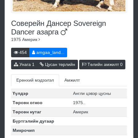
Соверейн Дансер Sovereign
Dancer
азарга
1975
Америк
454
amgaa_land...
Унага
1
Цусан төрлийн
Төлийн амжилт
0
Ерөнхий мэдээлэл
Амжилт
Үүлдэр
Англи цэвэр цусны
Төрсөн огноо
1975..
Төрсөн нутаг
Америк
Бүртгэлийн дугаар
Микрочип