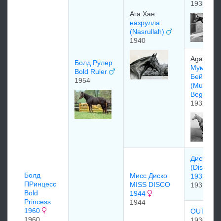
1935
Ага Хан
назрулла
(Nasrullah)
1940
Aga Khan
Болд Рулер
Mумтаз
Bold Ruler
Бeйгeм
1954
(Mumtaz
Begum)
1932
Диcкавеp
(Discover
Болд
Мисс Диско
1931
ПРинцесс
MISS DISCO
1931
Bold
1944
Princess
1944
1960
OUTDO
1960
1936