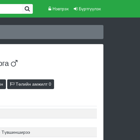
Нэвтрэх
Бүртгүүлэх
рга
йн
Төлийн амжилт
0
р Түвшинширээ