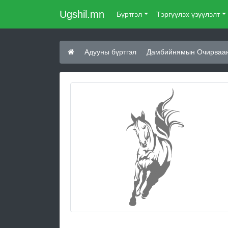
Ugshil.mn
Бүртгэл
Тэргүүлэх үзүүлэлт
Адууны бүртгэл
Дамбийнямын Очирваа