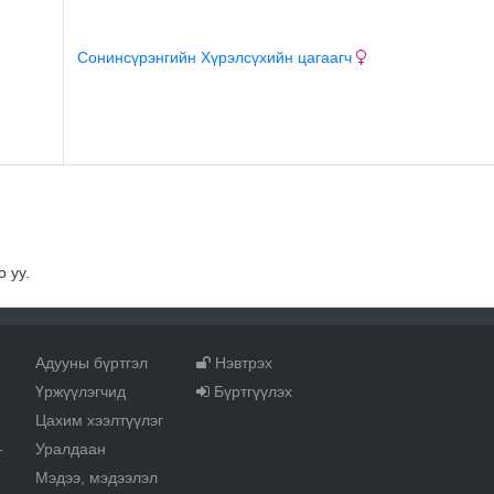
Сонинсүрэнгийн Хүрэлсүхийн цагаагч
 уу.
Адууны бүртгэл
Нэвтрэх
Үржүүлэгчид
Бүртгүүлэх
Цахим хээлтүүлэг
Уралдаан
т
Мэдээ, мэдээлэл