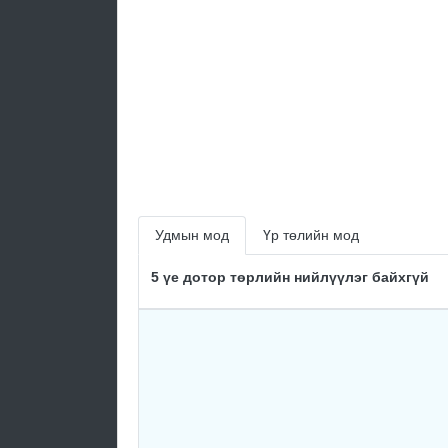
Удмын мод
Үр төлийн мод
5 үе дотор төрлийн нийлүүлэг байхгүй