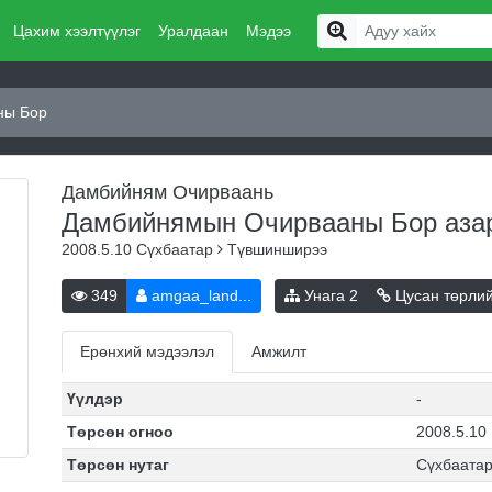
Цахим хээлтүүлэг
Уралдаан
Мэдээ
ны Бор
Дамбийням Очирваань
Дамбийнямын Очирвааны Бор
аза
2008.5.10
Сүхбаатар
Түвшинширээ
349
amgaa_land...
Унага
2
Цусан төрли
Ерөнхий мэдээлэл
Амжилт
Үүлдэр
-
Төрсөн огноо
2008.5.10
Төрсөн нутаг
Сүхбаата