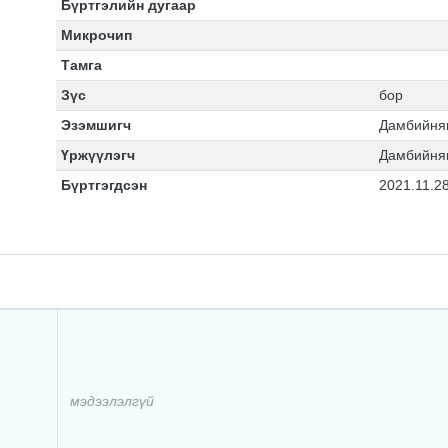
Бүртгэлийн дугаар
Микрочип
Тамга
Зүс
бор
Эзэмшигч
Дамбийня
Үржүүлэгч
Дамбийня
Бүртгэгдсэн
2021.11.2
мэдээлэлгүй