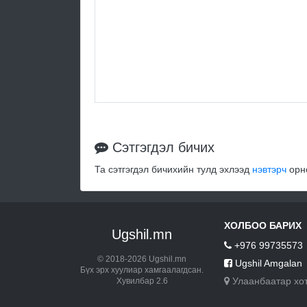
Сэтгэгдэл бичих
Та сэтгэгдэл бичихийн тулд эхлээд
нэвтэрч
орно
ХОЛБОО БАРИХ
Ugshil.mn
+976 99735573
© 2018-2026 Ugshil.mn
Ugshil Amgalan
Бүх эрх хуулиар хамгаалагдсан.
Улаанбаатар хо
Хувилбар 2.6