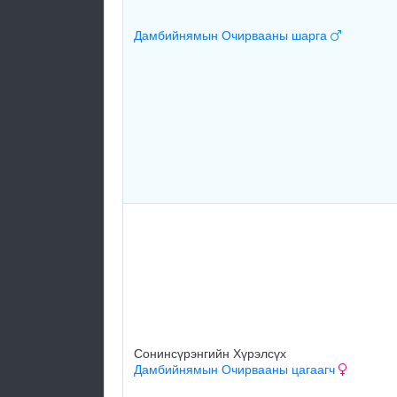
Дамбийнямын Очирвааны шарга
Сонинсүрэнгийн Хүрэлсүх
Дамбийнямын Очирвааны цагаагч