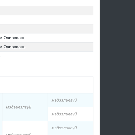
м Очирваань
м Очирваань
8
мэдээлэлгүй
мэдээлэлгүй
мэдээлэлгүй
мэдээлэлгүй
мэдээлэлгүй