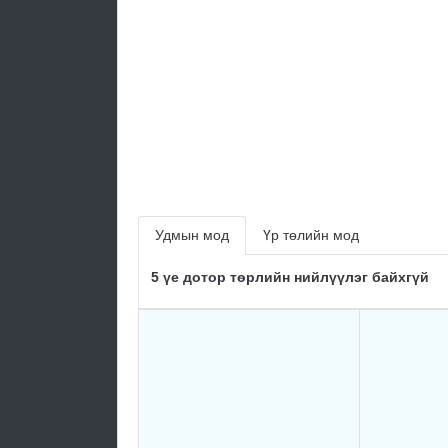
Удмын мод
Үр төлийн мод
5 үе дотор төрлийн нийлүүлэг байхгүй