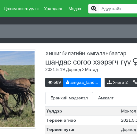
Цахим хээлтүүлэг
Уралдаан
Мэдээ
Хишигбилэгийн Амгаланбаатар
шандас согоо хээрэгч
гүү
2021.5.19
Дорнод
Матад
689
amgaa_land...
Унага
2
Ерөнхий мэдээлэл
Амжилт
Үүлдэр
Монгол
Төрсөн огноо
2021.5.
Төрсөн нутаг
Дорнод