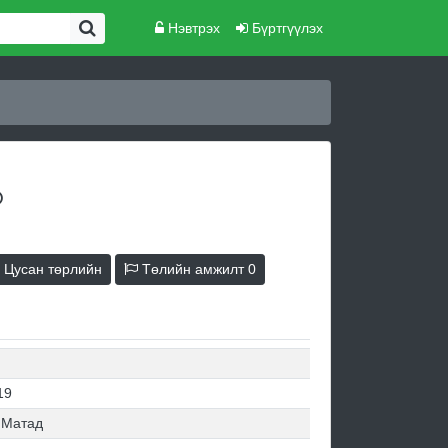
Нэвтрэх
Бүртгүүлэх
Цусан төрлийн
Төлийн амжилт
0
19
 Матад