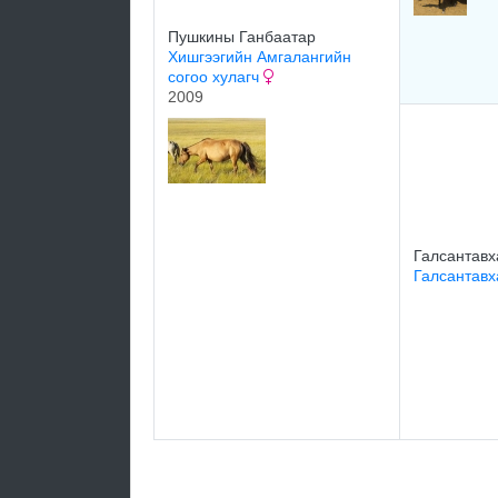
Пушкины Ганбаатар
Хишгээгийн Амгалангийн
согоо хулагч
2009
Галсантавх
Галсантав