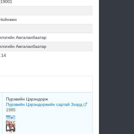
19001
 Чойнжин
илэгийн Амгаланбаатар
илэгийн Амгаланбаатар
.14
Пүрэвийн Цэрэндорж
Пүрэвийн Цэрэндоржийн сартай Зээрд
1985