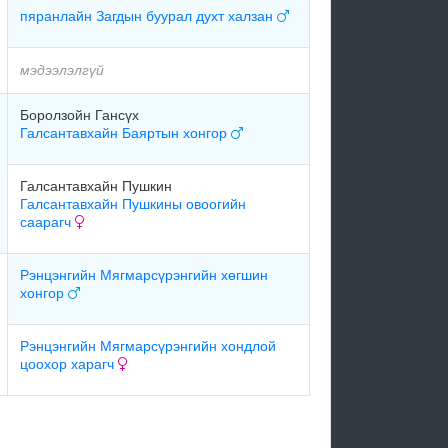
пяранлайн Загдын буурал духт халзан
мэдээлэлгүй
Боролзойн Гансүх
Галсантавхайн Баяртын хонгор
Галсантавхайн Пушкин
Галсантавхайн Пушкины овоогийн
саарагч
Рэнцэнгийн Мягмарсүрэнгийн хөгшин
хонгор
Рэнцэнгийн Мягмарсүрэнгийн хондлой
цоохор харагч