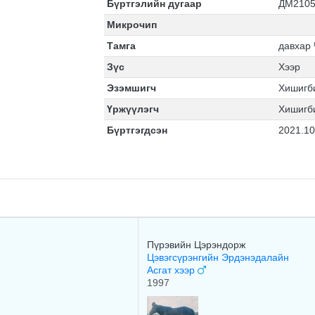
Бүртгэлийн дугаар
ДМ2105
Микрочип
Тамга
давхар
Зүс
Хээр
Эзэмшигч
Хишигб
Үржүүлэгч
Хишигб
Бүртгэгдсэн
2021.10
Пүрэвийн Цэрэндорж
Цэвэгсүрэнгийн Эрдэнэдалайн
Асгат хээр
1997