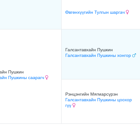
Өвгөнхүүгийн Тулгын шаргач
Галсантавхайн Пушкин
Галсантавхайн Пушкины хонгор
айн Пушкин
хайн Пушкины саарагч
Рэнцэнгийн Мягмарсүрэн
Галсантавхайн Пушкины цоохор
гүү