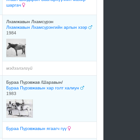
шаргач
Лхамжавын Лхамсүрэн
Лхамжавын Лхамсүрэнгийн арлын хээр
1984
мэдээлэлгүй
Бураа Пүрэвжав /Шаравын/
Бураа Пүрэвжавын хар голт халиун
1983
Бураа Пүрэвжавын ягаагч гүү