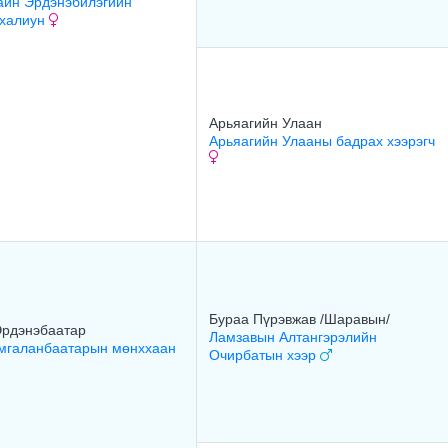
айн Эрдэнэбилэгийн
 халиун
Арьяагийн Улаан
Арьяагийн Улааны бадрах хээрэгч
Бураа Пүрэвжав /Шаравын/
Эрдэнэбаатар
Ламзавын Алтангэрэлийн
мгаланбаатарын мөнххаан
Очирбатын хээр