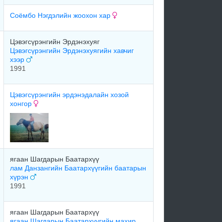
Соёмбо Нэгдэлийн жоохон хар
Цэвэгсүрэнгийн Эрдэнэхуяг
Цэвэгсүрэнгийн Эрдэнэхуягийн хавчиг
хээр
1991
Цэвэгсүрэнгийн эрдэнэдалайн хозой
хонгор
ягаан Шагдарын Баатархүү
лам Данзангийн Баатархүүгийн баатарын
хүрэн
1991
ягаан Шагдарын Баатархүү
ягаан Шагдарын Баатархүүгийн махир