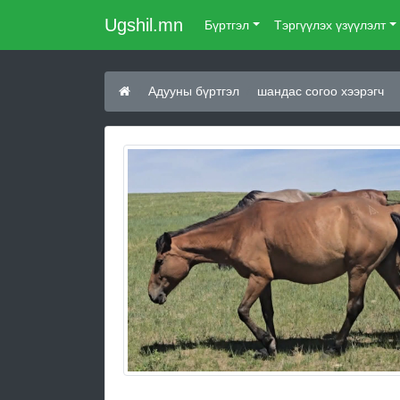
Ugshil.mn
Бүртгэл
Тэргүүлэх үзүүлэлт
Адууны бүртгэл
шандас согоо хээрэгч