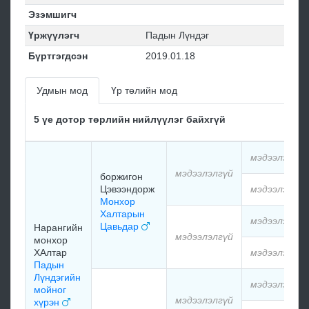
Эзэмшигч
Үржүүлэгч
Падын Лүндэг
Бүртгэгдсэн
2019.01.18
Удмын мод
Үр төлийн мод
5 үе дотор төрлийн нийлүүлэг байхгүй
мэдээлэлгүй
мэдээлэлгүй
боржигон
Цэвээндорж
мэдээлэлгүй
Монхор
Халтарын
мэдээлэлгүй
Цавьдар
Нарангийн
мэдээлэлгүй
монхор
ХАлтар
мэдээлэлгүй
Падын
Лүндэгийн
мэдээлэлгүй
мойног
мэдээлэлгүй
хүрэн