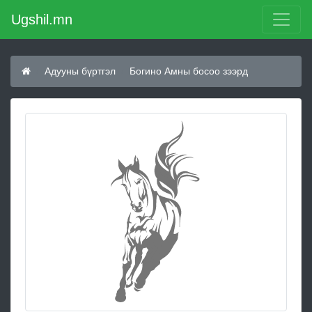
Ugshil.mn
Адууны бүртгэл
Богино Амны босоо зээрд