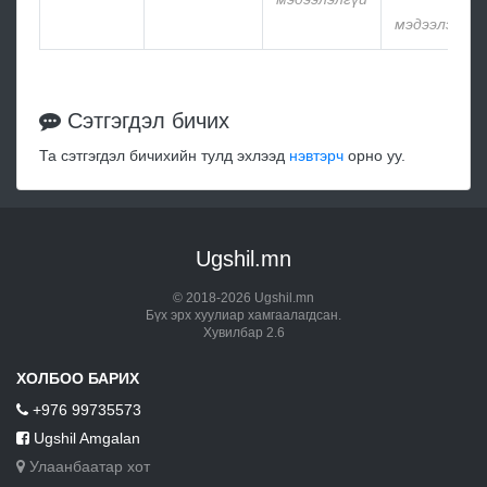
мэдээлэлгүй
Сэтгэгдэл бичих
Та сэтгэгдэл бичихийн тулд эхлээд
нэвтэрч
орно уу.
Ugshil.mn
© 2018-2026 Ugshil.mn
Бүх эрх хуулиар хамгаалагдсан.
Хувилбар 2.6
ХОЛБОО БАРИХ
+976 99735573
Ugshil Amgalan
Улаанбаатар хот