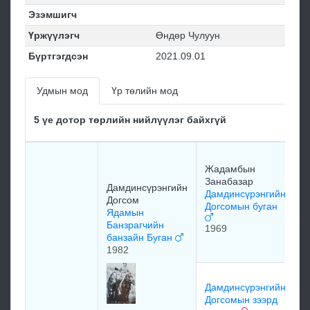
Эзэмшигч
Үржүүлэгч
Өндөр Чулуун
Бүртгэгдсэн
2021.09.01
Удмын мод
Үр төлийн мод
5 үе дотор төрлийн нийлүүлэг байхгүй
Ж
Жадамбын
З
Занабазар
з
Дамдинсүрэнгийн
Дамдинсүрэнгийн
Догсом
Догсомын буган
Ядамын
Д
Банзрагчийн
1969
Д
банзайн Буган
1982
Ц
Дамдинсүрэнгийн
х
Догсомын зээрд