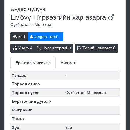
Өндөр Чулуун
Ембүү ПҮрвээгийн хар
азарга
Сүхбаатар
Мөнххаан
544
amgaa_land...
Унага
4
Цусан төрлийн
Төлийн амжилт
0
Ерөнхий мэдээлэл
Амжилт
Үүлдэр
-
Төрсөн огноо
Төрсөн нутаг
Сүхбаатар Мөнххаан
Бүртгэлийн дугаар
Микрочип
Тамга
Зүс
хар