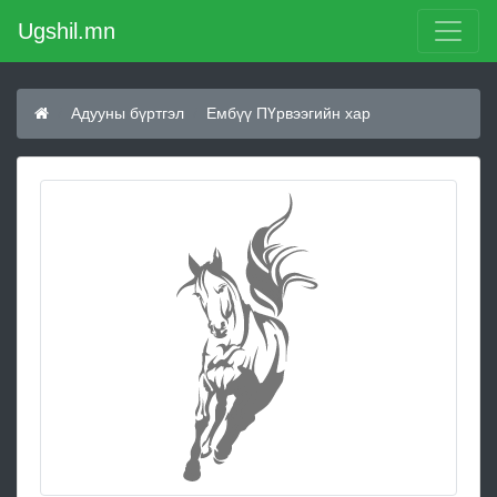
Ugshil.mn
Адууны бүртгэл
Ембүү ПҮрвээгийн хар