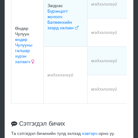
мэдээлэлгүй
Загдхас
Бүрэнцогт
м
жолооч
Батмөнхийн
м
зээрд халзан
Өндөр
мэдээлэлгүй
Чулуун
өндөр
м
Чулууны
галшар
м
хүрэн
мэдээлэлгүй
халзагч
м
мэдээлэлгүй
м
мэдээлэлгүй
м
Сэтгэгдэл бичих
Та сэтгэгдэл бичихийн тулд эхлээд
нэвтэрч
орно уу.