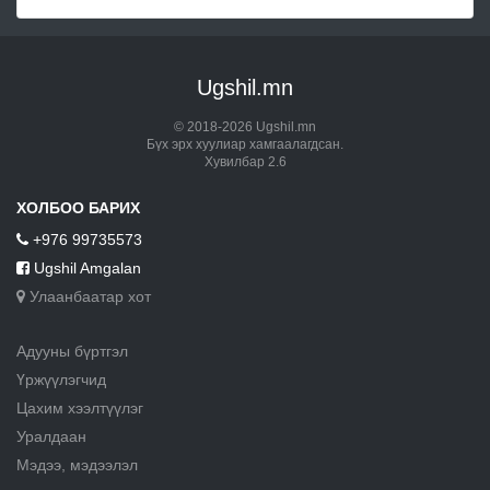
Ugshil.mn
© 2018-2026 Ugshil.mn
Бүх эрх хуулиар хамгаалагдсан.
Хувилбар 2.6
ХОЛБОО БАРИХ
+976 99735573
Ugshil Amgalan
Улаанбаатар хот
Адууны бүртгэл
Үржүүлэгчид
Цахим хээлтүүлэг
Уралдаан
Мэдээ, мэдээлэл