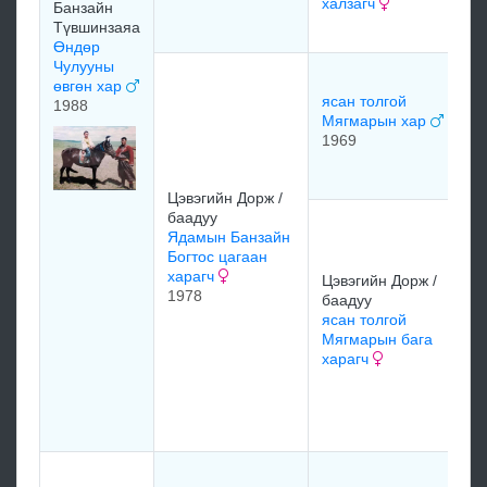
халзагч
Банзайн
Түвшинзаяа
м
Өндөр
Чулууны
Л
өвгөн хар
Д
ясан толгой
1988
Х
Мягмарын хар
1969
м
Цэвэгийн Дорж /
баадуу
У
Ядамын Банзайн
Р
Богтос цагаан
Б
харагч
Цэвэгийн Дорж /
и
1978
баадуу
Р
ясан толгой
1
Мягмарын бага
харагч
М
М
Х
м