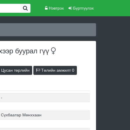
Нэвтрэх
Бүртгүүлэх
хээр буурал
гүү
Цусан төрлийн
Төлийн амжилт
0
-
Сүхбаатар Мөнххаан