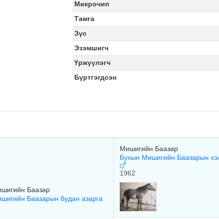
Микрочип
Тамга
Зүс
Эзэмшигч
Үржүүлэгч
Бүртгэгдсэн
Мишигийн Баазар
Бухын Мишигийн Баазарын хэ
1962
шигийн Баазар
шигийн Баазарын будан азарга