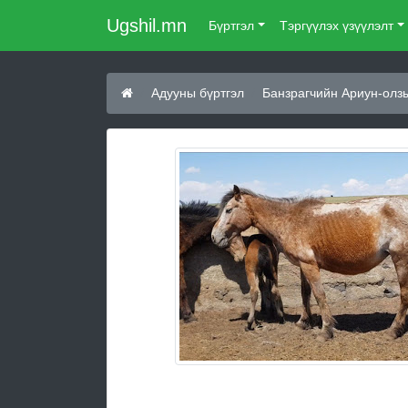
Ugshil.mn
Бүртгэл
Тэргүүлэх үзүүлэлт
Адууны бүртгэл
Банзрагчийн Ариун-олз