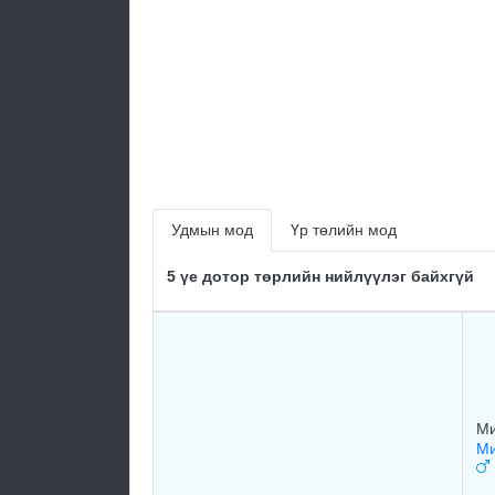
Удмын мод
Үр төлийн мод
5 үе дотор төрлийн нийлүүлэг байхгүй
Ми
Ми