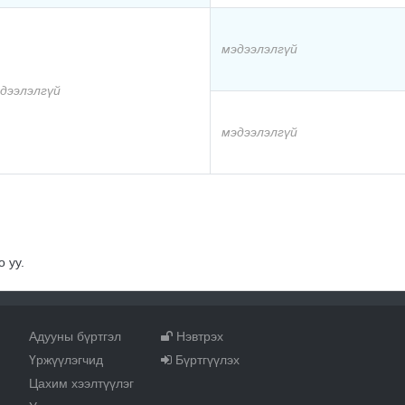
мэдээлэлгүй
дээлэлгүй
мэдээлэлгүй
 уу.
Адууны бүртгэл
Нэвтрэх
Үржүүлэгчид
Бүртгүүлэх
Цахим хээлтүүлэг