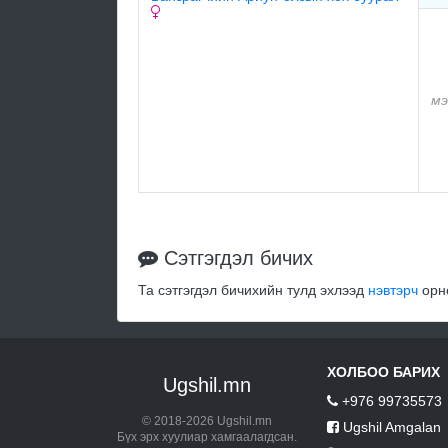
мэ
Сэтгэгдэл бичих
Та сэтгэгдэл бичихийн тулд эхлээд
нэвтэрч
орно
ХОЛБОО БАРИХ
Ugshil.mn
+976 99735573
© 2018-2026 Ugshil.mn
Ugshil Amgalan
Бүх эрх хуулиар хамгаалагдсан.