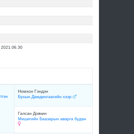
2021.06.30
Номхон Гэндэн
лтэн
Бухын Дамдингаагийн хээр
Галсан Довчин
Мишигийн Баазарын аварга будан