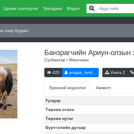
Цахим хээлтүүлэг
Уралдаан
Мэдээ
ын хээр буурал
Банзрагчийн Ариун-олзын 
Сүхбаатар
Мөнххаан
420
amgaa_land...
Унага
2
Ерөнхий мэдээлэл
Амжилт
Үүлдэр
Төрсөн огноо
Төрсөн нутаг
Бүртгэлийн дугаар