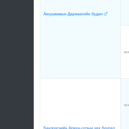
Аюушжавын Даржаагийн будан
мэ
мэ
Банзрагчийн Ариун-олзын хөх буурал