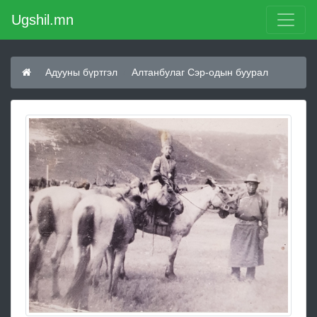
Ugshil.mn
Адууны бүртгэл
Алтанбулаг Сэр-одын буурал