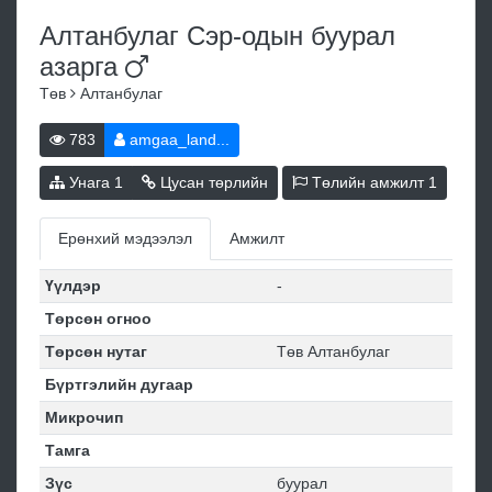
Алтанбулаг Сэр-одын буурал
азарга
Төв
Алтанбулаг
783
amgaa_land...
Унага
1
Цусан төрлийн
Төлийн амжилт
1
Ерөнхий мэдээлэл
Амжилт
Үүлдэр
-
Төрсөн огноо
Төрсөн нутаг
Төв Алтанбулаг
Бүртгэлийн дугаар
Микрочип
Тамга
Зүс
буурал