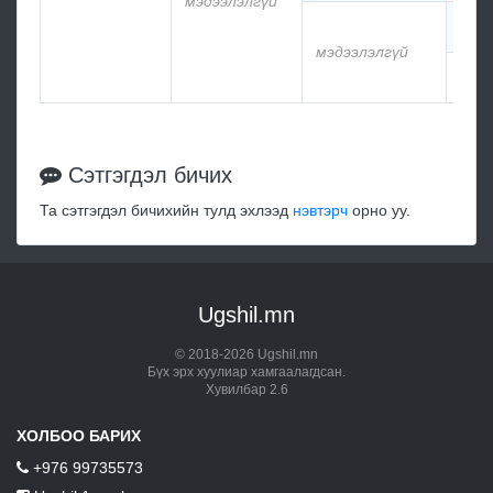
мэдээлэлгүй
мэд
мэдээлэлгүй
мэд
Сэтгэгдэл бичих
Та сэтгэгдэл бичихийн тулд эхлээд
нэвтэрч
орно уу.
Ugshil.mn
© 2018-2026 Ugshil.mn
Бүх эрх хуулиар хамгаалагдсан.
Хувилбар 2.6
ХОЛБОО БАРИХ
+976 99735573