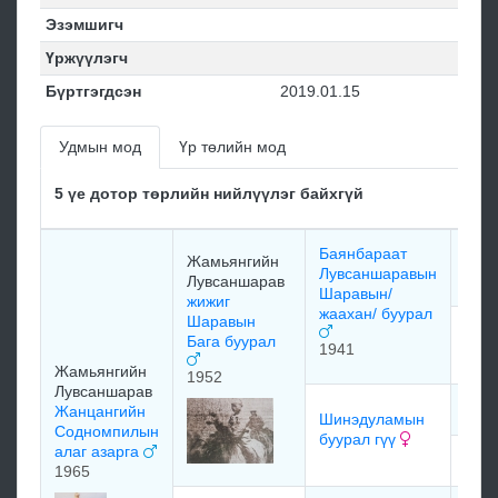
Эзэмшигч
Үржүүлэгч
Бүртгэгдсэн
2019.01.15
Удмын мод
Үр төлийн мод
5 үе дотор төрлийн нийлүүлэг байхгүй
Баянбараат
Жамьянгийн
мэд
Лувсаншаравын
Лувсаншарав
Шаравын/
жижиг
жаахан/ буурал
Шаравын
Бага буурал
мэд
1941
Жамьянгийн
1952
Лувсаншарав
мэд
Жанцангийн
Шинэдуламын
Содномпилын
буурал гүү
алаг азарга
мэд
1965