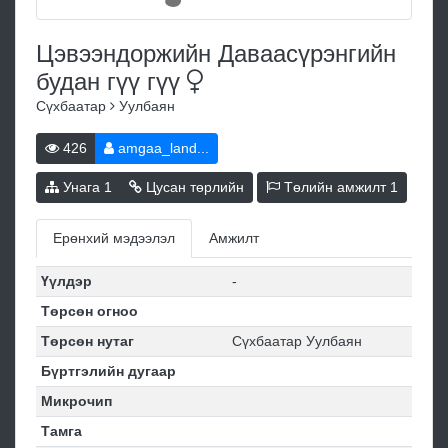
Цэвээндоржийн Даваасүрэнгийн
будан гүү
гүү
Сүхбаатар
Уулбаян
426
amgaa_land...
Унага
1
Цусан төрлийн
Төлийн амжилт
1
Ерөнхий мэдээлэл
Амжилт
Үүлдэр
-
Төрсөн огноо
Төрсөн нутаг
Сүхбаатар Уулбаян
Бүртгэлийн дугаар
Микрочип
Тамга