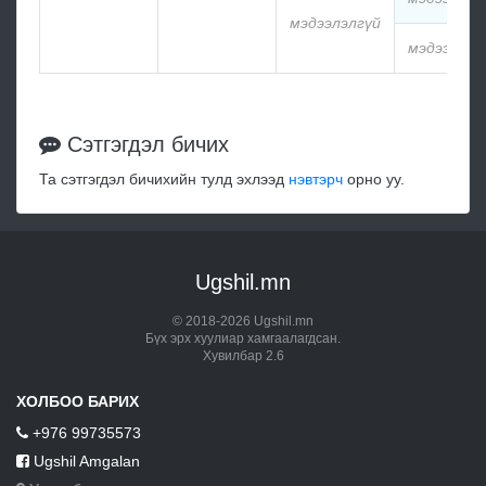
мэдээлэлгүй
мэдээлэлг
Сэтгэгдэл бичих
Та сэтгэгдэл бичихийн тулд эхлээд
нэвтэрч
орно уу.
Ugshil.mn
© 2018-2026 Ugshil.mn
Бүх эрх хуулиар хамгаалагдсан.
Хувилбар 2.6
ХОЛБОО БАРИХ
+976 99735573
Ugshil Amgalan