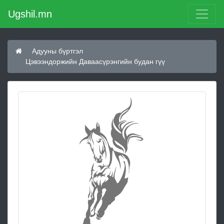
Ugshil.mn
Адууны бүртгэл
Цэвээндоржийн Даваасүрэнгийн будан гүү