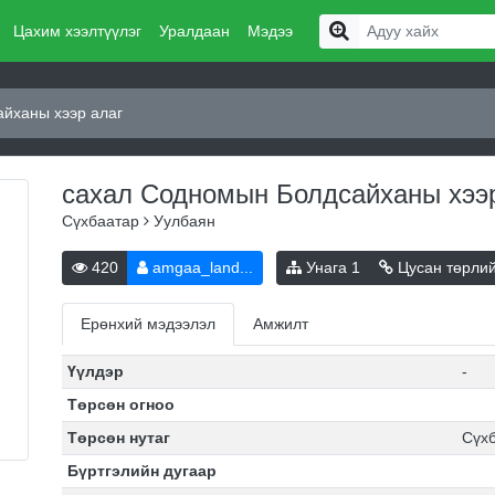
Цахим хээлтүүлэг
Уралдаан
Мэдээ
йханы хээр алаг
сахал Содномын Болдсайханы хээ
Сүхбаатар
Уулбаян
420
amgaa_land...
Унага
1
Цусан төрли
Ерөнхий мэдээлэл
Амжилт
Үүлдэр
-
Төрсөн огноо
Төрсөн нутаг
Сүх
Бүртгэлийн дугаар