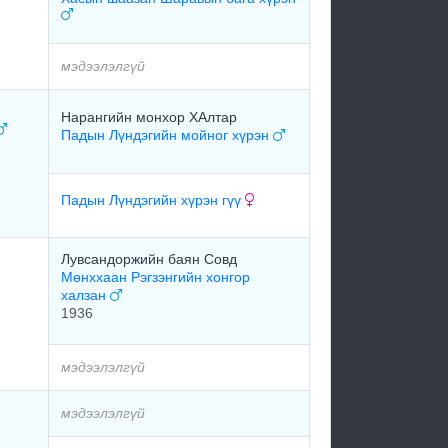
мэдээлэлгүй
Нарангийн монхор ХАлтар
Падын Лүндэгийн мойног хүрэн
Падын Лүндэгийн хүрэн гүү
Лувсандоржийн баян Совд
Мөнххаан Рэгзэнгийн хонгор
халзан
1936
мэдээлэлгүй
мэдээлэлгүй