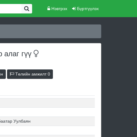
Нэвтрэх
Бүртгүүлэх
р алаг
гүү
йн
Төлийн амжилт
0
баатар Уулбаян