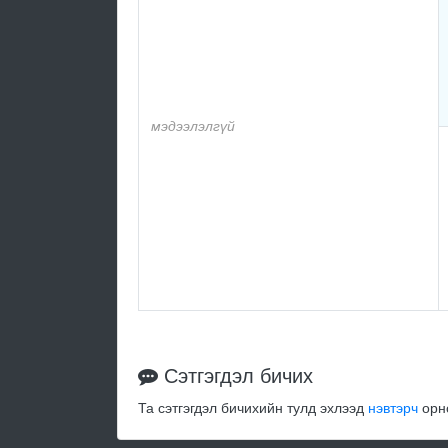
мэдээлэлгүй
Сэтгэгдэл бичих
Та сэтгэгдэл бичихийн тулд эхлээд
нэвтэрч
орно