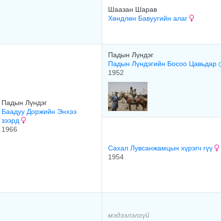
Шаазан Шарав
Хөндлөн Бавуугийн алаг
Падын Лүндэг
Падын Лүндэгийн Босоо Цавьдар
1952
Падын Лүндэг
Баадуу Доржийн Энхээ
зээрд
1966
Сахал Лувсанжамцын хүрэгч гүү
1954
мэдээлэлгүй