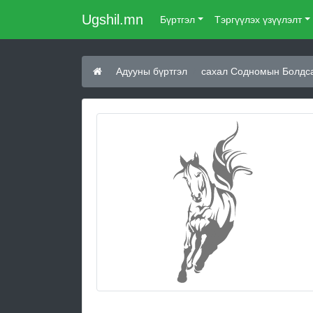
Ugshil.mn
Бүртгэл
Тэргүүлэх үзүүлэлт
Адууны бүртгэл
сахал Содномын Болдса