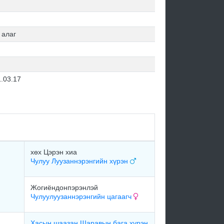
 алаг
.03.17
хөх Цэрэн хиа
Чулуу Луузаннэрэнгийн хүрэн
Жогиёндонпэрэнлэй
Чулуулуузаннэрэнгийн цагаагч
Хасын шаазан Шаравын бага хүрэн