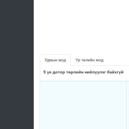
Удмын мод
Үр төлийн мод
5 үе дотор төрлийн нийлүүлэг байхгүй