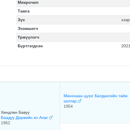
Микрочип
Тамга
Зүс
хээр
Эзэмшигч
Үржүүлэгч
Бүртгэгдсэн
2021
Мөнххаан цүзэг Балдангийн тайж
халтар
1954
Хөндлөн Бавуу
Баадуу Доржийн их Алаг
1962