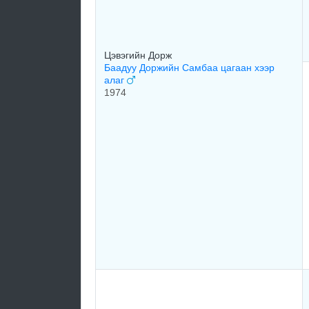
Цэвэгийн Дорж
Баадуу Доржийн Самбаа цагаан хээр
алаг
1974