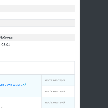
 Чоймчиг
.03.01
мэдээлэлгүй
ын сүүн шарга
мэдээлэлгүй
мэдээлэлгүй
үй