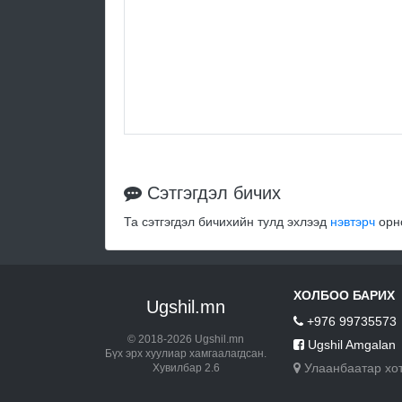
Сэтгэгдэл бичих
Та сэтгэгдэл бичихийн тулд эхлээд
нэвтэрч
орно
ХОЛБОО БАРИХ
Ugshil.mn
+976 99735573
© 2018-2026 Ugshil.mn
Ugshil Amgalan
Бүх эрх хуулиар хамгаалагдсан.
Улаанбаатар хо
Хувилбар 2.6