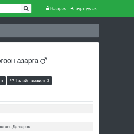
Нэвтрэх
Бүртгүүлэх
огоон
азарга
йн
Төлийн амжилт
0
оговь Дэлгэрэх