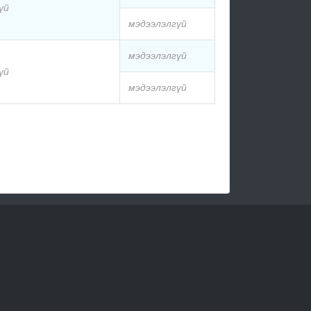
үй
мэдээлэлгүй
мэдээлэлгүй
үй
мэдээлэлгүй