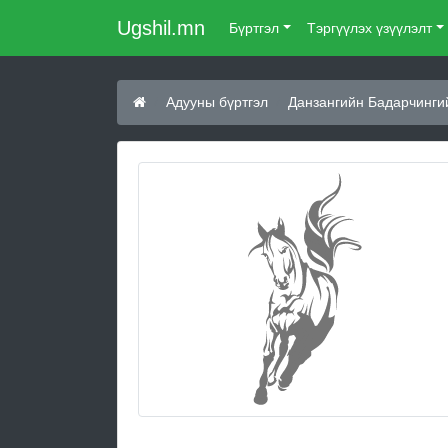
Ugshil.mn
Бүртгэл
Тэргүүлэх үзүүлэлт
Адууны бүртгэл
Данзангийн Бадарчинги