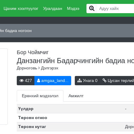
Цахим хээлтүүлэг
Уралдаан
Мэдээ
йн бадиа ногоон
Бор Чоймчиг
Данзангийн Бадарчингийн бадиа н
Дорноговь
Дэлгэрэх
427
amgaa_land...
Унага
0
Цусан төрли
Ерөнхий мэдээлэл
Амжилт
Үүлдэр
-
Төрсөн огноо
Төрсөн нутаг
Дорн