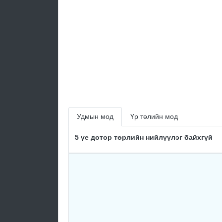
Удмын мод
Үр төлийн мод
5 үе дотор төрлийн нийлүүлэг байхгүй