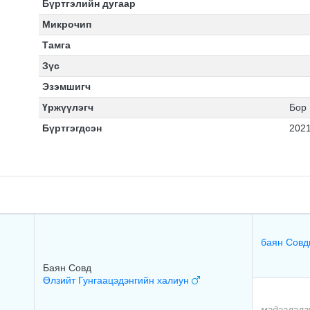
Бүртгэлийн дугаар
Микрочип
Тамга
Зүс
Эзэмшигч
Үржүүлэгч
Бор
Бүртгэгдсэн
2021
баян Совд
Баян Совд
Өлзийт Гунгаацэдэнгийн халиун
мэдээлэлг