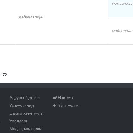
мэдээлэлг
мэдээлэлгүй
мэдээлэлг
 уу.
Адууны бүртгэл
Нэвтрэх
Үржүүлэгчид
Бүртгүүлэх
Цахим хээлтүүлэг
Уралдаан
т
Мэдээ, мэдээлэл