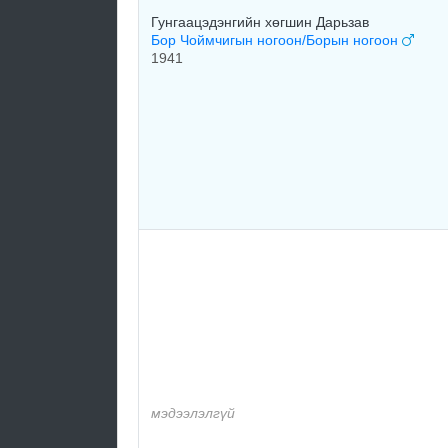
Гунгаацэдэнгийн хөгшин Дарьзав
Бор Чоймчигын ногоон/Борын ногоон
1941
мэдээлэлгүй