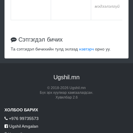
мэдээлэлгүй
мэ
Сэтгэгдэл бичих
Та сэтгэгдэл бичихийн тулд эхлээд
нэвтэрч
орно уу.
Ugshil.mn
© 2018-2026 Ugshil.mn
Бүх эрх хуулиар хамгаалагдсан.
Хувилбар 2.6
ХОЛБОО БАРИХ
+976 99735573
Ugshil Amgalan