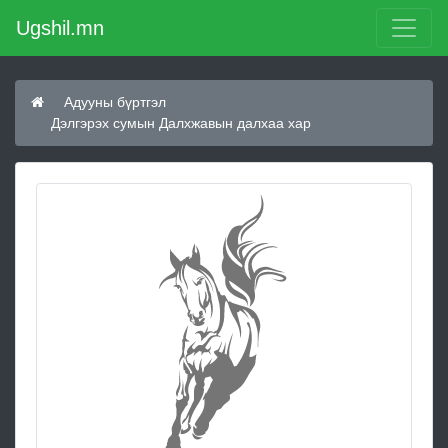
Ugshil.mn
Адууны бүртгэл
Дэлгэрэх сумын Далхжавын далхаа хар