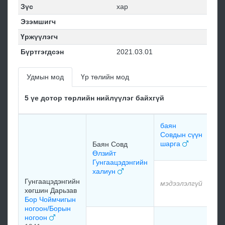
Зүс
хар
Эзэмшигч
Үржүүлэгч
Бүртгэгдсэн
2021.03.01
Удмын мод
Үр төлийн мод
5 үе дотор төрлийн нийлүүлэг байхгүй
баян
мэ
Совдын сүүн
шарга
Баян Совд
мэ
Өлзийт
Гунгаацэдэнгийн
халиун
мэ
Гунгаацэдэнгийн
мэдээлэлгүй
хөгшин Дарьзав
мэ
Бор Чоймчигын
ногоон/Борын
ногоон
мэ