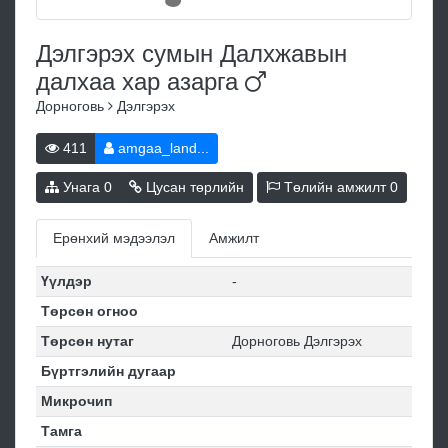
Дэлгэрэх сумын Далхжавын
далхаа хар
азарга
Дорноговь
Дэлгэрэх
411
amgaa_land...
Унага
0
Цусан төрлийн
Төлийн амжилт
0
Ерөнхий мэдээлэл
Амжилт
Үүлдэр
-
Төрсөн огноо
Төрсөн нутаг
Дорноговь Дэлгэрэх
Бүртгэлийн дугаар
Микрочип
Тамга