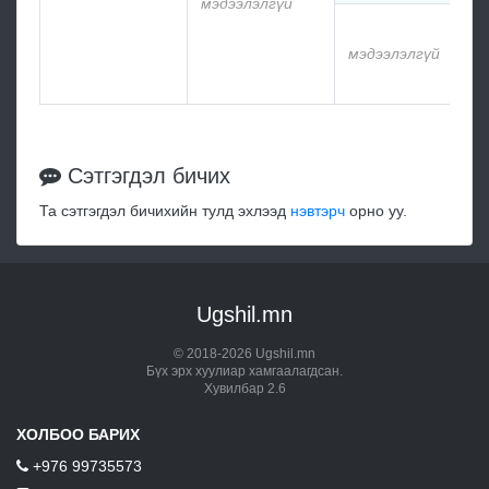
мэдээлэлгүй
мэ
мэдээлэлгүй
мэ
Сэтгэгдэл бичих
Та сэтгэгдэл бичихийн тулд эхлээд
нэвтэрч
орно уу.
Ugshil.mn
© 2018-2026 Ugshil.mn
Бүх эрх хуулиар хамгаалагдсан.
Хувилбар 2.6
ХОЛБОО БАРИХ
+976 99735573