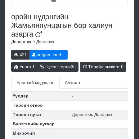
оройн нүдэнгийн
Жамьянпунцагын бор халиун
азарга
Дорноговь
Дэлгэрэх
421
amgaa_land...
Унага
1
Цусан төрлийн
Төлийн амжилт
0
Ерөнхий мэдээлэл
Амжилт
Үүлдэр
-
Төрсөн огноо
Төрсөн нутаг
Дорноговь Дэлгэрэх
Бүртгэлийн дугаар
Микрочип