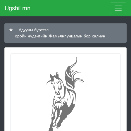
Ugshil.mn
Адууны бүртгэл
оройн нүдэнгийн Жамьянпунцагын бор халиун