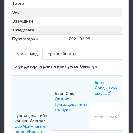
Тамга
Зүс
Эзэмшигч
Үржүүлэгч
Бүртгэгдсэн
2021.02.28
Удмын мод
Үр төлийн мод
5 үе дотор төрлийн нийлүүлэг байхгүй
баян
мэ
Совдын сүүн
шарга
Баян Совд
мэ
Өлзийт
Гунгаацэдэнгийн
халиун
мэ
Гунгаацэдэнгийн
мэдээлэлгүй
хөгшин Дарьзав
мэ
Бор Чоймчигын
ногоон/Борын