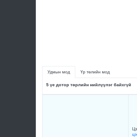
Удмын мод
Үр төлийн мод
5 үе дотор төрлийн нийлүүлэг байхгүй
Цэ
цэ