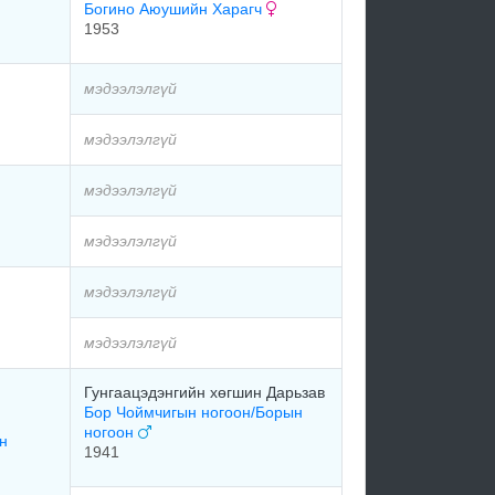
Богино Аюушийн Харагч
1953
мэдээлэлгүй
мэдээлэлгүй
мэдээлэлгүй
мэдээлэлгүй
мэдээлэлгүй
мэдээлэлгүй
Гунгаацэдэнгийн хөгшин Дарьзав
Бор Чоймчигын ногоон/Борын
ногоон
н
1941