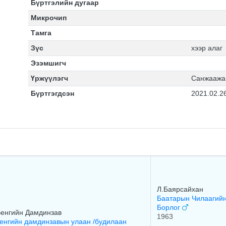
Бүртгэлийн дугаар
Микрочип
Тамга
Зүс
хээр алаг
Эзэмшигч
Үржүүлэгч
Санжаажа
Бүртгэгдсэн
2021.02.2
Л.Баярсайхан
Баатарын Чилаагий
Борлог
енгийн Дамдинзав
1963
енгийн дамдинзавын улаан /будилаан