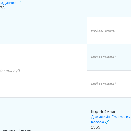
амдинзав
75
мэдээлэлгүй
мэдээлэлгүй
дээлэлгүй
мэдээлэлгүй
Бор Чоймчиг
Дэмидийн Гөлгөөгий
ногоон
1965
сангийн Довжий