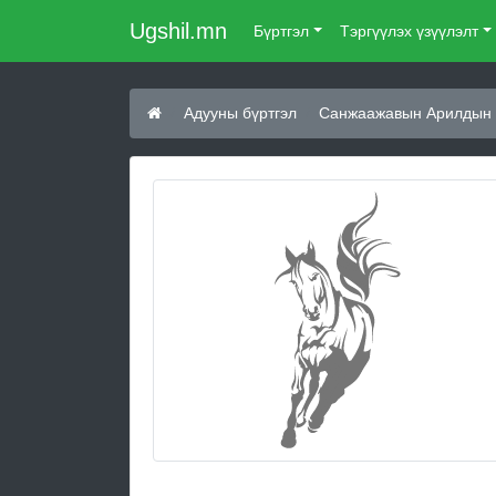
Ugshil.mn
Бүртгэл
Тэргүүлэх үзүүлэлт
Адууны бүртгэл
Санжаажавын Арилдын 