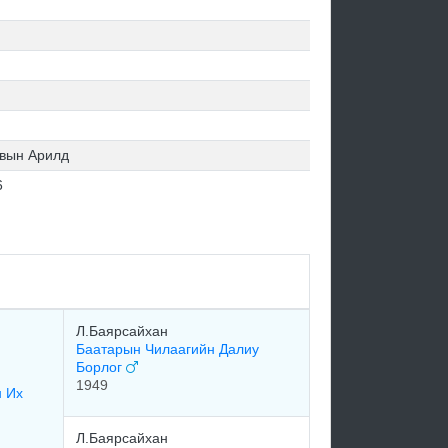
вын Арилд
6
Л.Баярсайхан
Баатарын Чилаагийн Далиу
Борлог
1949
н Их
Л.Баярсайхан