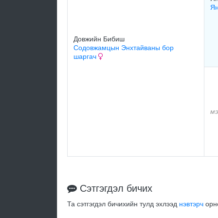
Ян
Довжийн Бибиш
Содовжамцын Энхтайваны бор
шаргач
мэ
Сэтгэгдэл бичих
Та сэтгэгдэл бичихийн тулд эхлээд
нэвтэрч
орно