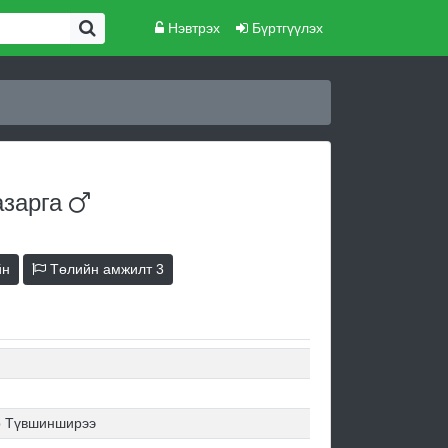
Нэвтрэх
Бүртгүүлэх
азарга
йн
Төлийн амжилт
3
р Түвшинширээ