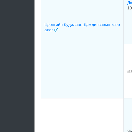
Д
19
Цэенгийн будилаан Дамдинзавын хээр
алаг
мэ
Ян