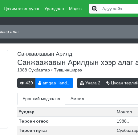
Цахим хээлтүүлэг
Уралдаан
Мэдээ
хээр алаг
Санжаажавын Арилд
Санжаажавын Арилдын хээр алаг
1988
Сүхбаатар
Түвшинширээ
439
amgaa_land...
Унага
2
Цусан төрли
Ерөнхий мэдээлэл
Амжилт
Үүлдэр
Монгол
Төрсөн огноо
1988..
Төрсөн нутаг
Сүхбаата