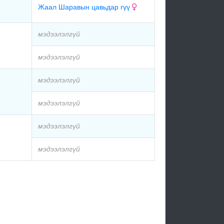
Жаал Шаравын цавьдар гүү
мэдээлэлгүй
мэдээлэлгүй
мэдээлэлгүй
мэдээлэлгүй
мэдээлэлгүй
мэдээлэлгүй